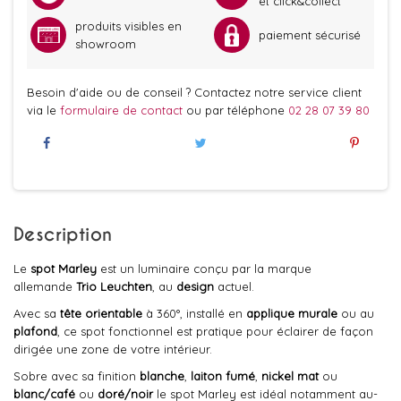
et click&collect
produits visibles en
paiement sécurisé
showroom
Besoin d'aide ou de conseil ? Contactez notre service client
via le
formulaire de contact
ou par téléphone
02 28 07 39 80
Description
Le
spot Marley
est un luminaire conçu par la marque
allemande
Trio Leuchten
, au
design
actuel.
Avec sa
tête orientable
à 360°, installé en
applique murale
ou au
plafond
, ce spot fonctionnel est pratique pour éclairer de façon
dirigée une zone de votre intérieur.
Sobre avec sa finition
blanche
,
laiton fumé
,
nickel mat
ou
blanc/café
ou
doré/noir
le spot Marley est idéal notamment au-