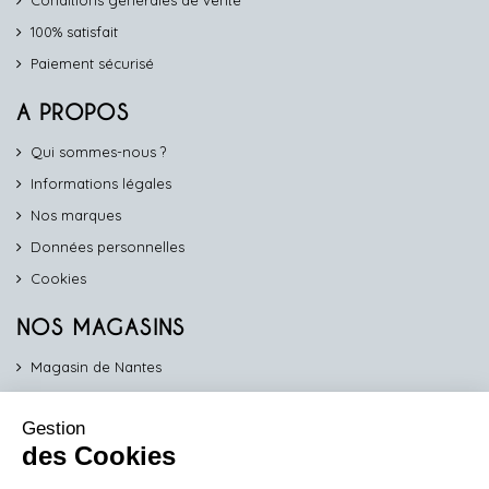
Conditions générales de vente
100% satisfait
Paiement sécurisé
A PROPOS
Qui sommes-nous ?
Informations légales
Nos marques
Données personnelles
Cookies
NOS MAGASINS
Magasin de Nantes
Magasin d'Angers
Gestion
Magasin de Vannes
des Cookies
Magasin d'Orléans