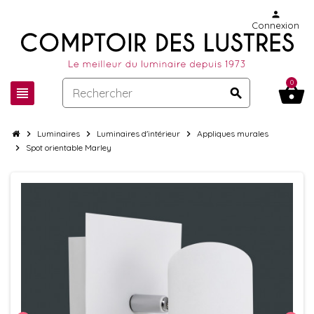
person
Connexion
0
shopping_basket
view_headline
search
chevron_right
Luminaires
chevron_right
Luminaires d'intérieur
chevron_right
Appliques murales
chevron_right
Spot orientable Marley