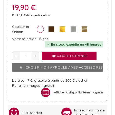
19,90 €
Dont 0,10 € d'éco-participation
Couleur et
finition
Votre sélection :
Blanc
En stock, expédié en 48 heures
check
remove
add
AJOUTER AU PANIER
shopping_basket
CHOISIR MON AMPOULE / MES ACCESSOIRES
lightbulb_outline
Livraison 7 €, gratuite à partir de 200 € d'achat
Retrait en magasin gratuit
Afficher la disponibilité en magasin
livraison en France
100% satisfait