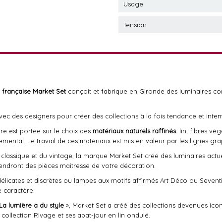
Usage
Tension
française Market Set
conçoit et fabrique en Gironde des luminaires c
ec des designers pour créer des collections à la fois tendance et intemp
ère est portée sur le choix des
matériaux naturels raffinés
: lin, fibres v
ntal. Le travail de ces matériaux est mis en valeur par les lignes gra
 classique et du vintage, la marque Market Set créé des luminaires actu
iendront des pièces maîtresse de votre décoration.
élicates et discrètes ou lampes aux motifs affirmés Art Déco ou Seventie
e caractère.
La lumière a du style
», Market Set a créé des collections devenues ico
collection Rivage et ses abat-jour en lin ondulé.