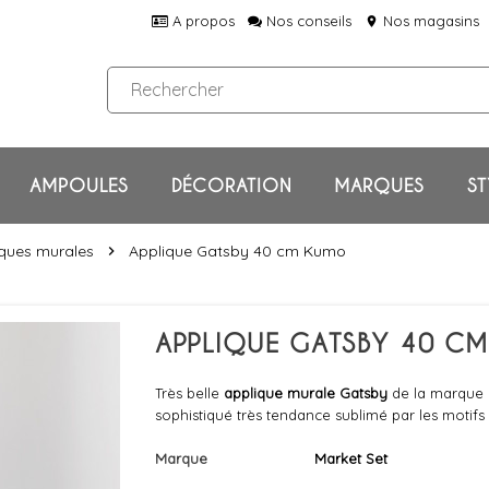
A propos
Nos conseils
Nos magasins
location_on
AMPOULES
DÉCORATION
MARQUES
ST
ques murales
Applique Gatsby 40 cm Kumo
chevron_right
APPLIQUE GATSBY 40 CM
Très belle
applique murale Gatsby
de la marque
sophistiqué très tendance sublimé par les motif
Marque
Market Set