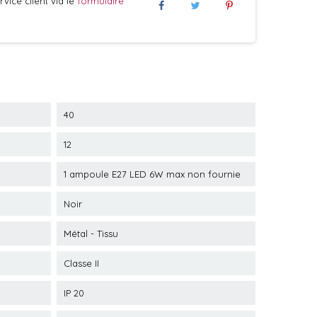
vice client via le
formulaire
40
12
1 ampoule E27 LED 6W max non fournie
Noir
Métal - Tissu
Classe II
IP 20