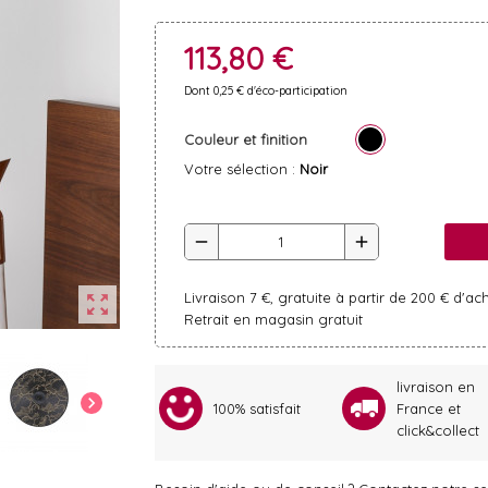
113,80 €
Dont 0,25 € d'éco-participation
Couleur et finition
Votre sélection :
Noir
remove
add
Livraison 7 €, gratuite à partir de 200 € d'ac
zoom_out_map
Retrait en magasin gratuit
livraison en
chevron_right
100% satisfait
France et
click&collect