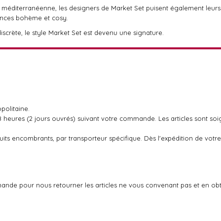
u méditerranéenne, les designers de Market Set puisent également leurs
cances bohème et cosy.
scrète, le style Market Set est devenu une signature.
politaine.
48 heures (2 jours ouvrés) suivant votre commande. Les articles sont so
oduits encombrants, par transporteur spécifique. Dès l'expédition de v
ande pour nous retourner les articles ne vous convenant pas et en ob