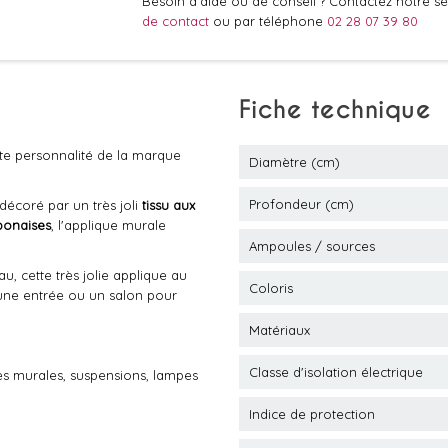
Besoin d'aide ou de conseil ? Contactez notre ser
de contact
ou par téléphone
02 28 07 39 80
Fiche technique
orte personnalité de la marque
Diamètre (cm)
Profondeur (cm)
 décoré par un très joli
tissu aux
ponaises
, l'applique murale
Ampoules / sources
au, cette très jolie applique au
Coloris
 une entrée ou un salon pour
Matériaux
Classe d'isolation électrique
es murales, suspensions, lampes
Indice de protection