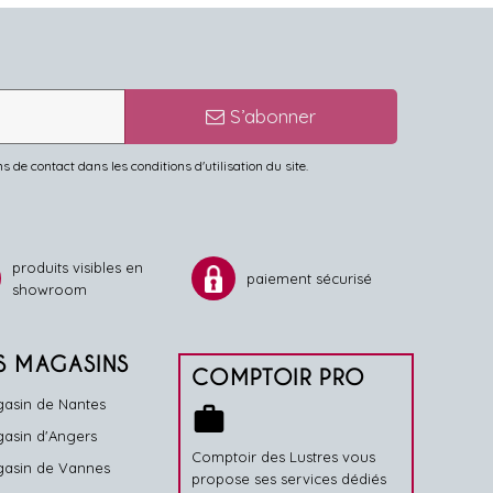
S’abonner
de contact dans les conditions d'utilisation du site.
produits visibles en
paiement sécurisé
showroom
S MAGASINS
COMPTOIR PRO
asin de Nantes
work
asin d'Angers
Comptoir des Lustres vous
asin de Vannes
propose ses services dédiés