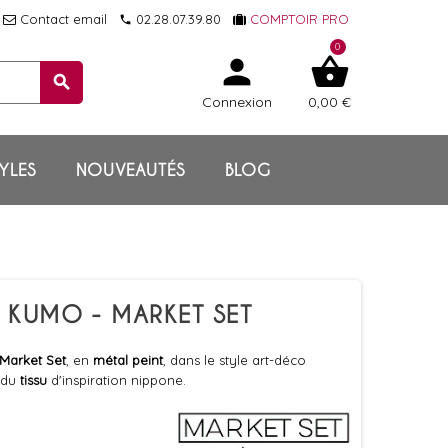
Contact email
02.28.07.39.80
COMPTOIR PRO
local_phone
0
person
shopping_basket
search
Connexion
0,00 €
YLES
NOUVEAUTÉS
BLOG
 KUMO - MARKET SET
Market Set
, en
métal peint
, dans le style art-déco
s du
tissu
d'inspiration nippone.