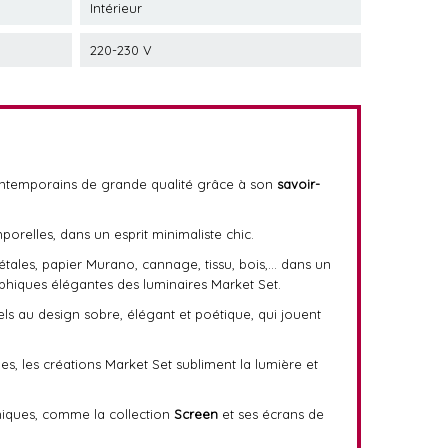
Intérieur
220-230 V
ontemporains de grande qualité grâce à son
savoir-
orelles, dans un esprit minimaliste chic.
égétales, papier Murano, cannage, tissu, bois,… dans un
phiques élégantes des luminaires Market Set.
els au design sobre, élégant et poétique, qui jouent
s, les créations Market Set subliment la lumière et
niques, comme la collection
Screen
et ses écrans de