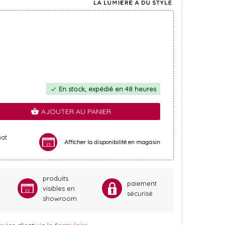
En stock, expédié en 48 heures
check
AJOUTER AU PANIER
shopping_basket
hat
Afficher la disponibilité en magasin
produits
paiement
visibles en
sécurisé
showroom