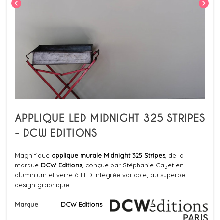
chevron_left
chevron_right
APPLIQUE LED MIDNIGHT 325 STRIPES
- DCW EDITIONS
Magnifique
applique murale Midnight 325 Stripes
, de la
marque
DCW Editions
, conçue par Stéphanie Cayet en
aluminium et verre à LED intégrée variable, au superbe
design graphique.
Marque
DCW Editions