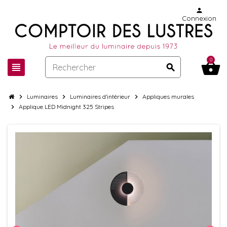
person
Connexion
0
shopping_basket
view_headline
search
chevron_right
Luminaires
chevron_right
Luminaires d'intérieur
chevron_right
Appliques murales
chevron_right
Applique LED Midnight 325 Stripes