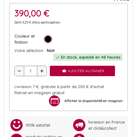
390,00 €
Dont 0,25 € d'éco-participation
Couleur et
finition
Votre sélection :
Noir
En stock, expédié en 48 heures
check
remove
add
AJOUTER AU PANIER
shopping_basket
Livraison 7 €, gratuite à partir de 200 € d'achat
Retrait en magasin gratuit
Afficher la disponibilité en magasin
livraison en France
100% satisfait
et click&collect
produits visibles en