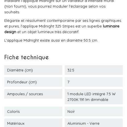
installant l'applique Midnight sur un variateur d'intensité mural
(non fourni), vous pourrez moduler l'éclairage selon vos
souhaits.
Elégante et résolument contemporaine par ses lignes graphiques
et pures, l'applique Midnight 325 Stripes est un superbe
luminaire
design
et un objet lumineux très décoratif.
L'applique Midnight existe aussi en diamètre 50.5 cm.
Fiche technique
Diamètre (cm)
32.5
Profondeur (cm)
7
Ampoules / sources
1 module LED intégré 7.5 W
2700K 191 lm dimmable
Coloris
Noir
Matériaux
Aluminium - Verre