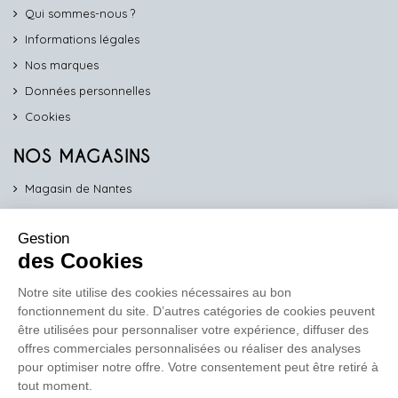
Qui sommes-nous ?
Informations légales
Nos marques
Données personnelles
Cookies
NOS MAGASINS
Magasin de Nantes
Magasin d'Angers
Gestion
Magasin de Vannes
des Cookies
Magasin d'Orléans
Notre site utilise des cookies nécessaires au bon
fonctionnement du site. D’autres catégories de cookies peuvent
COMPTOIR PRO
être utilisées pour personnaliser votre expérience, diffuser des
work
offres commerciales personnalisées ou réaliser des analyses
pour optimiser notre offre. Votre consentement peut être retiré à
Comptoir des Lustres vous propose ses services dédiés aux
tout moment.