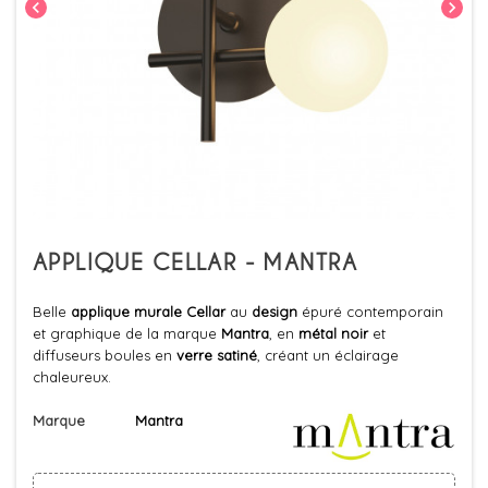
chevron_left
chevron_right
APPLIQUE CELLAR - MANTRA
Belle
applique murale Cellar
au
design
épuré contemporain
et graphique de la marque
Mantra
, en
métal noir
et
diffuseurs boules en
verre satiné
, créant un éclairage
chaleureux.
Marque
Mantra