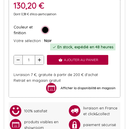
130,20 €
Dont 0,38 € d'éco-participation
Couleur et
finition
Votre sélection :
Noir
En stock, expédié en 48 heures
check
remove
add
AJOUTER AU PANIER
shopping_basket
Livraison 7 €, gratuite à partir de 200 € d'achat
Retrait en magasin gratuit
Afficher la disponibilité en magasin
livraison en France
100% satisfait
et click&collect
produits visibles en
paiement sécurisé
showroom