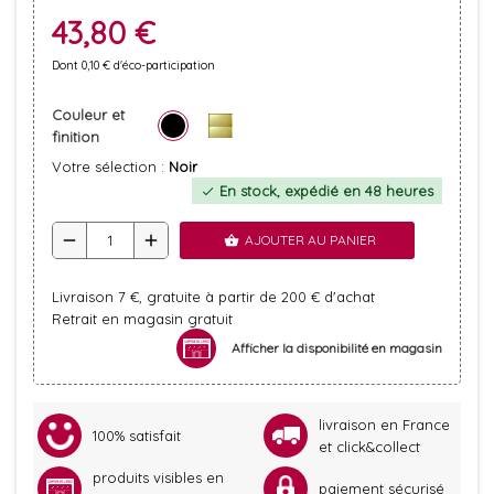
43,80 €
Dont 0,10 € d'éco-participation
Couleur et
finition
Votre sélection :
Noir
En stock, expédié en 48 heures
check
remove
add
AJOUTER AU PANIER
shopping_basket
Livraison 7 €, gratuite à partir de 200 € d'achat
Retrait en magasin gratuit
Afficher la disponibilité en magasin
livraison en France
100% satisfait
et click&collect
produits visibles en
paiement sécurisé