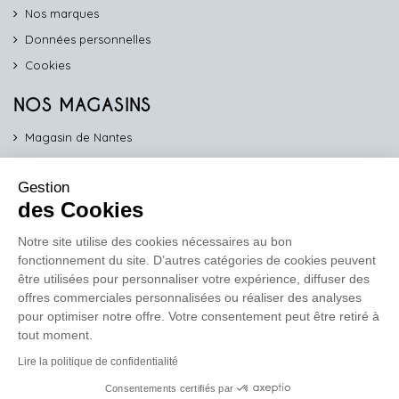
Nos marques
Données personnelles
Cookies
NOS MAGASINS
Magasin de Nantes
Magasin d'Angers
Gestion
Magasin de Vannes
des Cookies
Magasin d'Orléans
Notre site utilise des cookies nécessaires au bon
fonctionnement du site. D’autres catégories de cookies peuvent
COMPTOIR PRO
être utilisées pour personnaliser votre expérience, diffuser des
work
offres commerciales personnalisées ou réaliser des analyses
pour optimiser notre offre. Votre consentement peut être retiré à
Comptoir des Lustres vous propose ses services dédiés aux
tout moment.
professionnels
Lire la politique de confidentialité
En savoir plus
Consentements certifiés par