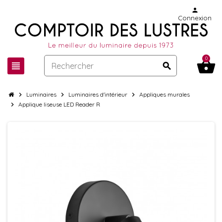
person
Connexion
0
shopping_basket
view_headline
search
chevron_right
Luminaires
chevron_right
Luminaires d'intérieur
chevron_right
Appliques murales
chevron_right
Applique liseuse LED Reader R