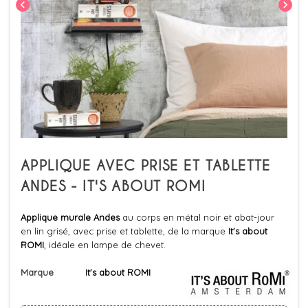
chevron_left
chevron_right
APPLIQUE AVEC PRISE ET TABLETTE
ANDES - IT'S ABOUT ROMI
Applique murale Andes
au corps en métal noir et abat-jour
en lin grisé, avec prise et tablette, de la marque
It's about
ROMI
, idéale en lampe de chevet.
Marque
It's about ROMI