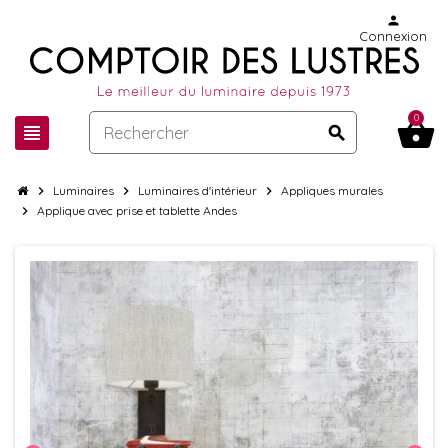
person
Connexion
0
shopping_basket
view_headline
search
chevron_right
Luminaires
chevron_right
Luminaires d'intérieur
chevron_right
Appliques murales
chevron_right
Applique avec prise et tablette Andes