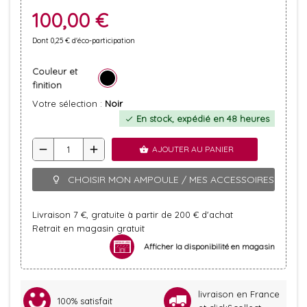
100,00 €
Dont 0,25 € d'éco-participation
Couleur et
finition
Votre sélection :
Noir
En stock, expédié en 48 heures
check
remove
add
AJOUTER AU PANIER
shopping_basket
CHOISIR MON AMPOULE / MES ACCESSOIRES
lightbulb_outline
Livraison 7 €, gratuite à partir de 200 € d'achat
Retrait en magasin gratuit
Afficher la disponibilité en magasin
livraison en France
100% satisfait