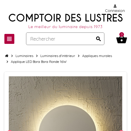
person
Connexion
0
shopping_basket
view_headline
search
chevron_right
Luminaires
chevron_right
Luminaires d'intérieur
chevron_right
Appliques murales
chevron_right
Applique LED Bora Bora Ronde 16W