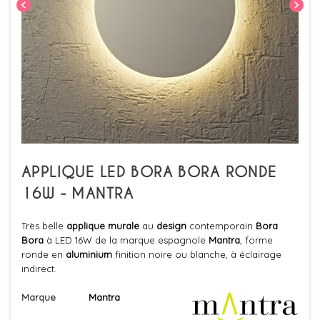
chevron_left
chevron_right
APPLIQUE LED BORA BORA RONDE
16W - MANTRA
Très belle
applique murale
au
design
contemporain
Bora
Bora
à LED 16W de la marque espagnole
Mantra
, forme
ronde en
aluminium
finition noire ou blanche, à éclairage
indirect.
Marque
Mantra