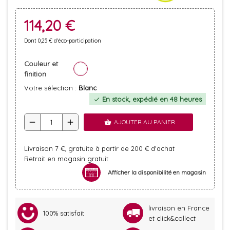
114,20 €
Dont 0,25 € d'éco-participation
Couleur et
finition
Votre sélection :
Blanc
En stock, expédié en 48 heures
check
remove
add
AJOUTER AU PANIER
shopping_basket
Livraison 7 €, gratuite à partir de 200 € d'achat
Retrait en magasin gratuit
Afficher la disponibilité en magasin
livraison en France
100% satisfait
et click&collect