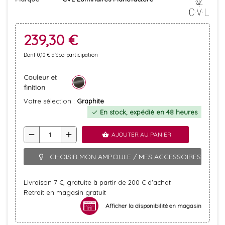
239,30 €
Dont 0,10 € d'éco-participation
Couleur et
finition
Votre sélection :
Graphite
En stock, expédié en 48 heures
check
remove
add
AJOUTER AU PANIER
shopping_basket
CHOISIR MON AMPOULE / MES ACCESSOIRES
lightbulb_outline
Livraison 7 €, gratuite à partir de 200 € d'achat
Retrait en magasin gratuit
Afficher la disponibilité en magasin