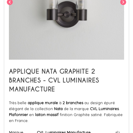
chevron_left
chevron_right
APPLIQUE NATA GRAPHITE 2
BRANCHES - CVL LUMINAIRES
MANUFACTURE
Très belle
applique murale
à
2 branches
au design épuré
élégant de la collection
Nata
de la marque
CVL Luminaires
.
Plafonnier
en
laiton massif
finition Graphite satiné. Fabriquée
en France.
Marque
CVL Luminaires Manufacture