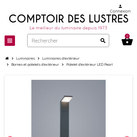
person
Connexion
0
shopping_basket
view_headline
search
chevron_right
Luminaires
chevron_right
Luminaires d'extérieur
chevron_right
Bornes et potelets d'extérieur
chevron_right
Potelet d'extérieur LED Pearl