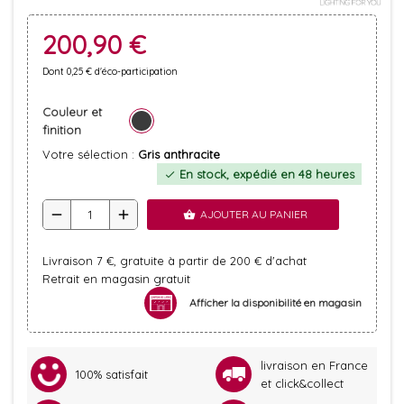
200,90 €
Dont 0,25 € d'éco-participation
Couleur et
finition
Votre sélection :
Gris anthracite
En stock, expédié en 48 heures
check
remove
add
AJOUTER AU PANIER
shopping_basket
Livraison 7 €, gratuite à partir de 200 € d'achat
Retrait en magasin gratuit
Afficher la disponibilité en magasin
livraison en France
100% satisfait
et click&collect