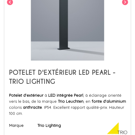
chevron_left
chevron_right
POTELET D'EXTÉRIEUR LED PEARL -
TRIO LIGHTING
Potelet d'extérieur
à
LED intégrée
Pearl
, à éclairage orienté
vers le bas, de la marque
Trio Leuchten
, en
fonte d'aluminium
coloris
anthracite
. IP54. Excellent rapport qualité-prix. Hauteur
100 cm.
Marque
Trio Lighting