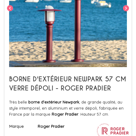
chevron_left
chevron_right
BORNE D'EXTÉRIEUR NEWPARK 57 CM
VERRE DÉPOLI - ROGER PRADIER
Très belle
borne d'extérieur
Newpark
, de grande qualité, au
style intemporel, en aluminium et verre dépoli, fabriquée en
France par la marque
Roger Pradier
. Hauteur 57 cm.
Marque
Roger Pradier