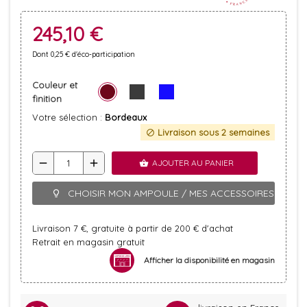
245,10 €
Dont 0,25 € d'éco-participation
Couleur et
finition
Votre sélection :
Bordeaux
Livraison sous 2 semaines
block
remove
add
AJOUTER AU PANIER
shopping_basket
CHOISIR MON AMPOULE / MES ACCESSOIRES
lightbulb_outline
Livraison 7 €, gratuite à partir de 200 € d'achat
Retrait en magasin gratuit
Afficher la disponibilité en magasin