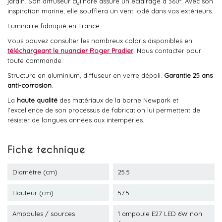
jardin. Son diffuseur cylindre assure un éclairage à 360°. Avec son
inspiration marine, elle soufflera un vent iodé dans vos extérieurs.
Luminaire fabriqué en France.
Vous pouvez consulter les nombreux coloris disponibles en
téléchargeant le nuancier Roger Pradier
. Nous contacter pour
toute commande.
Structure en aluminium, diffuseur en verre dépoli.
Garantie 25 ans
anti-corrosion
.
La
haute qualité
des matériaux de la borne Newpark et
l'excellence de son processus de fabrication lui permettent de
résister de longues années aux intempéries.
Fiche technique
Diamètre (cm)
25.5
Hauteur (cm)
57.5
Ampoules / sources
1 ampoule E27 LED 6W non