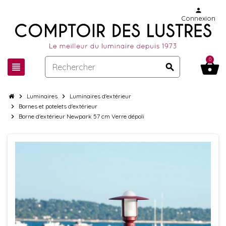
person
Connexion
0
shopping_basket
view_headline
search
chevron_right
Luminaires
chevron_right
Luminaires d'extérieur
chevron_right
Bornes et potelets d'extérieur
chevron_right
Borne d'extérieur Newpark 57 cm Verre dépoli