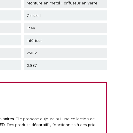
Monture en métal - diffuseur en verre
Classe I
IP 44
Intérieur
230 V
0.887
minaires
. Elle propose aujourd’hui une collection de
ED.
Des produits
décoratifs
, fonctionnels à des
prix