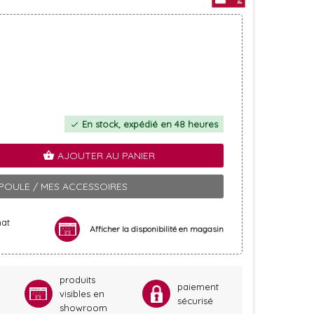
En stock, expédié en 48 heures
check
AJOUTER AU PANIER
shopping_basket
POULE / MES ACCESSOIRES
hat
Afficher la disponibilité en magasin
produits
paiement
visibles en
sécurisé
showroom