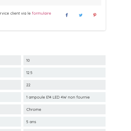
vice client via le
formulaire
10
12.5
22
1 ampoule E14 LED 4W non fournie
Chrome
5 ans