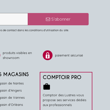
S’abonner
de contact dans les conditions d'utilisation du site.
produits visibles en
paiement sécurisé
showroom
S MAGASINS
COMPTOIR PRO
asin de Nantes
work
asin d'Angers
Comptoir des Lustres vous
asin de Vannes
propose ses services dédiés
asin d'Orléans
aux professionnels