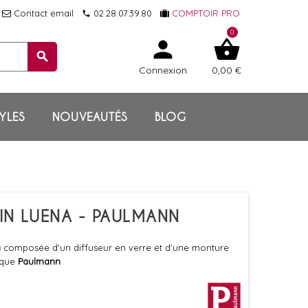
Contact email
02.28.07.39.80
COMPTOIR PRO
local_phone
0
person
shopping_basket
search
Connexion
0,00 €
YLES
NOUVEAUTÉS
BLOG
AIN LUENA - PAULMANN
a
composée d'un diffuseur en verre et d'une monture
rque
Paulmann