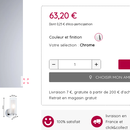
63,20 €
Dont 0,25 € d'éco-participation
Couleur et finition
Votre sélection :
Chrome
remove
add
CHOISIR MON AM
lightbulb_outline
zoom_out_map
Livraison 7 €, gratuite à partir de 200 € d'ac
Retrait en magasin gratuit
livraison en
100% satisfait
France et
click&collect