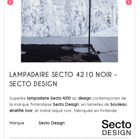
chevron_left
chevron_right
LAMPADAIRE SECTO 4210 NOIR -
SECTO DESIGN
Superbe
lampadaire Secto 4210
au
design
contemporain de
la marque finlandaise
Secto Design
, en lamelles de
bouleau
stratifié noir
, et métal laqué noir, fabriquée en Finlande.
Marque
Secto Design