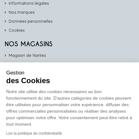
Informations légales
Nos marques
Données personnelles
Cookies
NOS MAGASINS
Magasin de Nantes
Magasin d'Angers
Gestion
Magasin de Vannes
des Cookies
Magasin d'Orléans
Notre site utilise des cookies nécessaires au bon
fonctionnement du site. D’autres catégories de cookies peuvent
COMPTOIR PRO
être utilisées pour personnaliser votre expérience, diffuser des
work
offres commerciales personnalisées ou réaliser des analyses
pour optimiser notre offre. Votre consentement peut être retiré à
Comptoir des Lustres vous propose ses services dédiés aux
tout moment.
professionnels
Lire la politique de confidentialité
En savoir plus