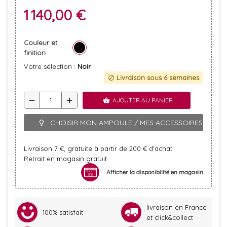
1 140,00 €
Couleur et
finition
Votre sélection :
Noir
Livraison sous 6 semaines
block
remove
add
AJOUTER AU PANIER
shopping_basket
CHOISIR MON AMPOULE / MES ACCESSOIRES
lightbulb_outline
Livraison 7 €, gratuite à partir de 200 € d'achat
Retrait en magasin gratuit
Afficher la disponibilité en magasin
livraison en France
100% satisfait
et click&collect