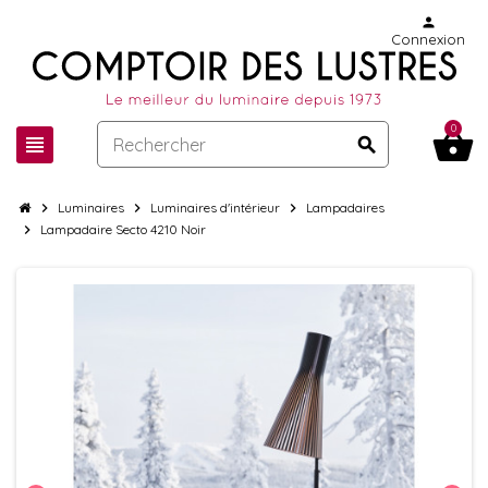
person
Connexion
0
shopping_basket
view_headline
search
chevron_right
Luminaires
chevron_right
Luminaires d'intérieur
chevron_right
Lampadaires
chevron_right
Lampadaire Secto 4210 Noir