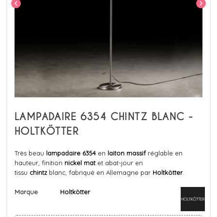
chevron_left
chevron_right
LAMPADAIRE 6354 CHINTZ BLANC -
HOLTKÖTTER
Très beau
lampadaire 6354
en
laiton massif
réglable en
hauteur, finition
nickel mat
et abat-jour en
tissu
chintz
blanc, fabriqué en Allemagne par
Holtkötter
.
Marque
Holtkötter