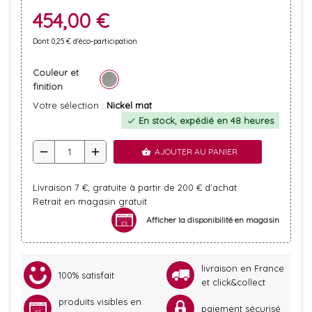
454,00 €
Dont 0,25 € d'éco-participation
Couleur et
finition
Votre sélection :
Nickel mat
En stock, expédié en 48 heures
check
remove
add
AJOUTER AU PANIER
shopping_basket
Livraison 7 €, gratuite à partir de 200 € d'achat
Retrait en magasin gratuit
Afficher la disponibilité en magasin
livraison en France
100% satisfait
et click&collect
produits visibles en
paiement sécurisé