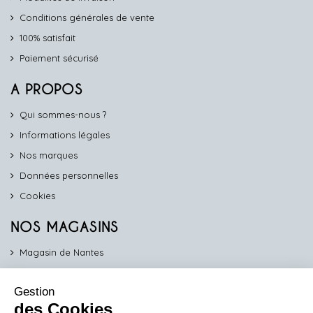
Conditions générales de vente
100% satisfait
Paiement sécurisé
A PROPOS
Qui sommes-nous ?
Informations légales
Nos marques
Données personnelles
Cookies
NOS MAGASINS
Magasin de Nantes
Magasin d'Angers
Gestion
Magasin de Vannes
des Cookies