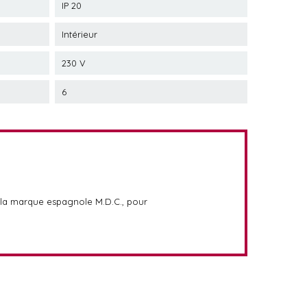
IP 20
Intérieur
230 V
6
 la marque espagnole M.D.C., pour