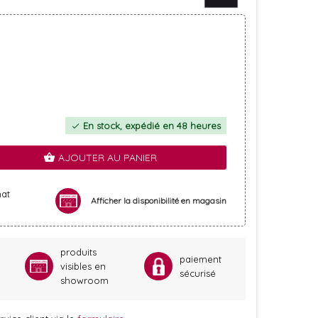
En stock, expédié en 48 heures
check
AJOUTER AU PANIER
shopping_basket
hat
Afficher la disponibilité en magasin
produits
paiement
visibles en
sécurisé
showroom