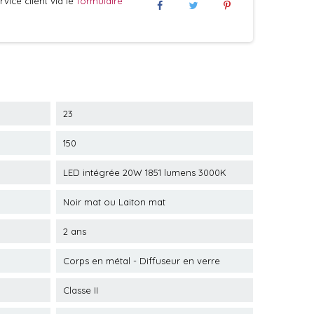
vice client via le
formulaire
23
150
LED intégrée 20W 1851 lumens 3000K
Noir mat ou Laiton mat
2 ans
Corps en métal - Diffuseur en verre
Classe II