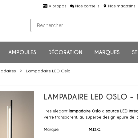
A propos
Nos conseils
Nos magasins
location_on
AMPOULES
DÉCORATION
MARQUES
ST
adaires
Lampadaire LED Oslo
chevron_right
LAMPADAIRE LED OSLO - 
Très élégant
lampadaire Oslo
à
source LED inté
verre transparent, au superbe design épuré de 
Marque
M.D.C.