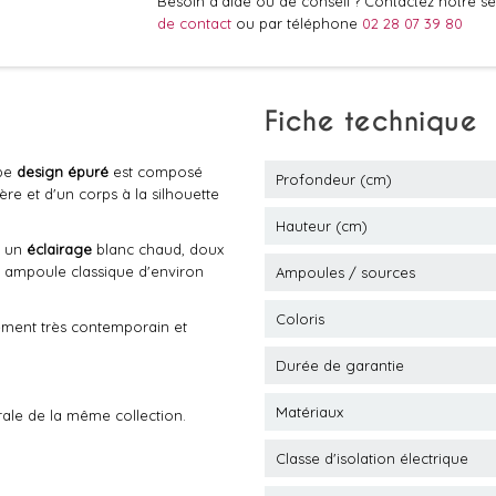
Besoin d'aide ou de conseil ? Contactez notre ser
de contact
ou par téléphone
02 28 07 39 80
Fiche technique
rbe
design épuré
est composé
Profondeur (cm)
re et d'un corps à la silhouette
Hauteur (cm)
e un
éclairage
blanc chaud, doux
ne ampoule classique d'environ
Ampoules / sources
Coloris
ement très contemporain et
Durée de garantie
Matériaux
rale de la même collection.
Classe d'isolation électrique