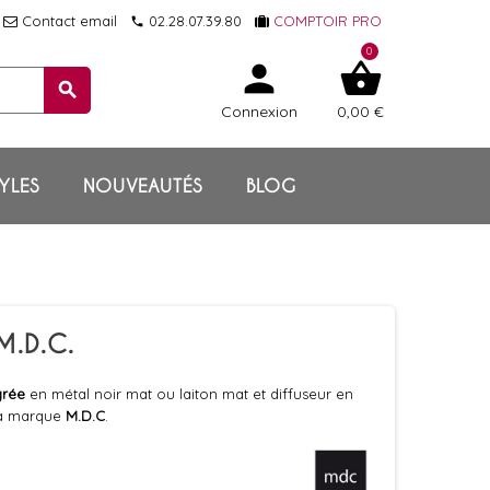
Contact email
02.28.07.39.80
COMPTOIR PRO
local_phone
0
person
shopping_basket
search
Connexion
0,00 €
YLES
NOUVEAUTÉS
BLOG
M.D.C.
grée
en métal noir mat ou laiton mat et diffuseur en
la marque
M.D.C
.