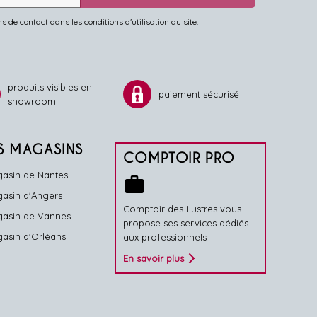
de contact dans les conditions d'utilisation du site.
produits visibles en
paiement sécurisé
showroom
S MAGASINS
COMPTOIR PRO
asin de Nantes
work
asin d'Angers
Comptoir des Lustres vous
asin de Vannes
propose ses services dédiés
asin d'Orléans
aux professionnels
En savoir plus