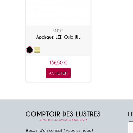
M.D.C.
Applique LED Oslo WL
136,50 €
ACHETER
L
Besoin d'un conseil ? Appelez nous !