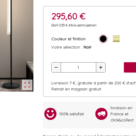
295,60 €
Dont 0,55 € d'éco-participation
Couleur et finition
Votre sélection :
Noir
remove
add
Livraison 7 €, gratuite à partir de 200 € d'ac
zoom_out_map
Retrait en magasin gratuit
livraison en
100% satisfait
France et
click&collect