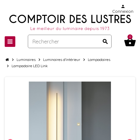
person
Connexion
0
shopping_basket
view_headline
search
chevron_right
Luminaires
chevron_right
Luminaires d'intérieur
chevron_right
Lampadaires
chevron_right
Lampadaire LED Link