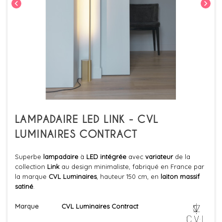
chevron_left
chevron_right
LAMPADAIRE LED LINK - CVL
LUMINAIRES CONTRACT
Superbe
lampadaire
à
LED intégrée
avec
variateur
de la
collection
Link
au design minimaliste, fabriqué en France par
la marque
CVL Luminaires
, hauteur 150 cm, en
laiton massif
satiné
.
Marque
CVL Luminaires Contract