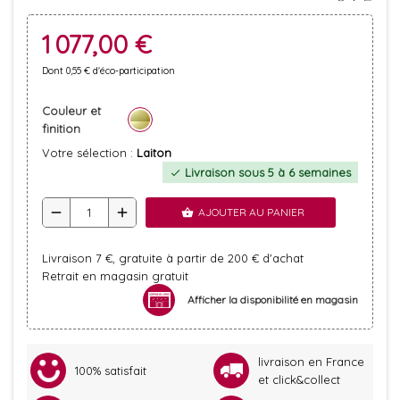
1 077,00 €
Dont 0,55 € d'éco-participation
Couleur et
finition
Votre sélection :
Laiton
Livraison sous 5 à 6 semaines
check
remove
add
AJOUTER AU PANIER
shopping_basket
Livraison 7 €, gratuite à partir de 200 € d'achat
Retrait en magasin gratuit
Afficher la disponibilité en magasin
livraison en France
100% satisfait
et click&collect