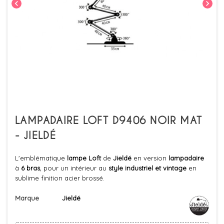
chevron_left
chevron_right
LAMPADAIRE LOFT D9406 NOIR MAT
- JIELDÉ
L'emblématique
lampe
Loft
de
Jieldé
en version
lampadaire
à
6 bras
, pour un intérieur au
style industriel et vintage
en
sublime finition acier brossé.
Marque
Jieldé