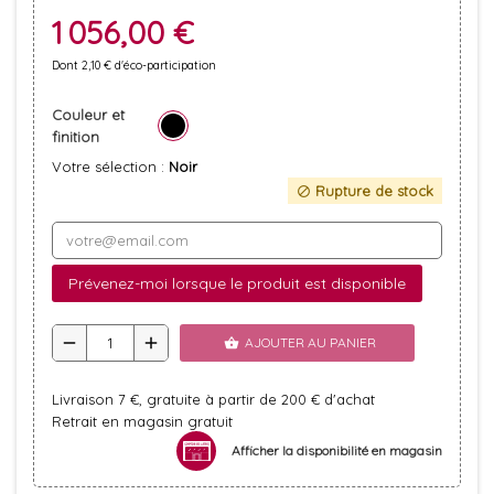
1 056,00 €
Dont 2,10 € d'éco-participation
Couleur et
finition
Votre sélection :
Noir
Rupture de stock
block
Prévenez-moi lorsque le produit est disponible
remove
add
AJOUTER AU PANIER
shopping_basket
Livraison 7 €, gratuite à partir de 200 € d'achat
Retrait en magasin gratuit
Afficher la disponibilité en magasin