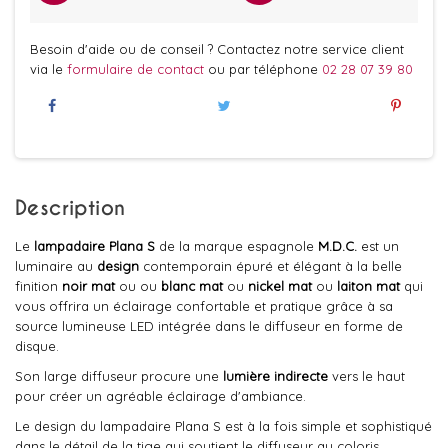
Besoin d'aide ou de conseil ? Contactez notre service client
via le
formulaire de contact
ou par téléphone
02 28 07 39 80
Description
Le
lampadaire
Plana S
de la marque espagnole
M.D.C.
est un
luminaire au
design
contemporain épuré et élégant à la belle
finition
noir mat
ou ou
blanc mat
ou
nickel mat
ou
laiton mat
qui
vous offrira un éclairage confortable et pratique grâce à sa
source lumineuse LED intégrée dans le diffuseur en forme de
disque.
Son large diffuseur procure une
lumière indirecte
vers le haut
pour créer un agréable éclairage d'ambiance.
Le design du lampadaire Plana S est à la fois simple et sophistiqué
dans le détail de la tige qui soutient le diffuseur au coloris