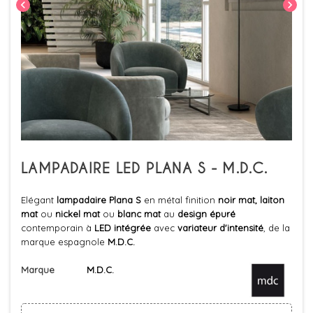
chevron_left
chevron_right
LAMPADAIRE LED PLANA S - M.D.C.
Elégant
lampadaire Plana S
en métal finition
noir mat, laiton
mat
ou
nickel mat
ou
blanc mat
au
design épuré
contemporain à
LED intégrée
avec
variateur d'intensité
, de la
marque espagnole
M.D.C.
Marque
M.D.C.