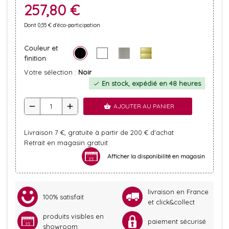
257,80 €
Dont 0,55 € d'éco-participation
Couleur et
finition
Votre sélection :
Noir
En stock, expédié en 48 heures
check
remove
add
AJOUTER AU PANIER
shopping_basket
Livraison 7 €, gratuite à partir de 200 € d'achat
Retrait en magasin gratuit
Afficher la disponibilité en magasin
livraison en France
100% satisfait
et click&collect
produits visibles en
paiement sécurisé
showroom