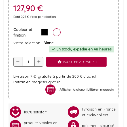
127,90 €
Dont 0,25 € d'éco-participation
Couleur et
finition
Votre sélection :
Blanc
En stock, expédié en 48 heures
check
remove
add
AJOUTER AU PANIER
shopping_basket
Livraison 7 €, gratuite à partir de 200 € d'achat
Retrait en magasin gratuit
Afficher la disponibilité en magasin
livraison en France
100% satisfait
et click&collect
produits visibles en
paiement sécurisé