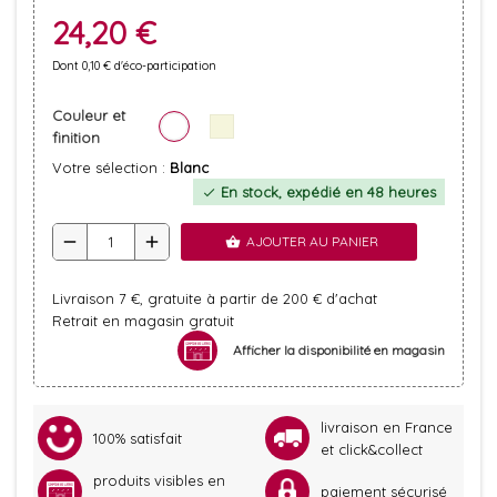
24,20 €
Dont 0,10 € d'éco-participation
Couleur et
finition
Votre sélection :
Blanc
En stock, expédié en 48 heures
check
remove
add
AJOUTER AU PANIER
shopping_basket
Livraison 7 €, gratuite à partir de 200 € d'achat
Retrait en magasin gratuit
Afficher la disponibilité en magasin
livraison en France
100% satisfait
et click&collect
produits visibles en
paiement sécurisé