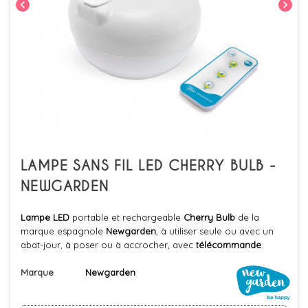
chevron_left
chevron_right
LAMPE SANS FIL LED CHERRY BULB -
NEWGARDEN
Lampe LED
portable et rechargeable
Cherry Bulb
de la
marque espagnole
Newgarden
, à utiliser seule ou avec un
abat-jour, à poser ou à accrocher, avec
télécommande
.
Marque
Newgarden