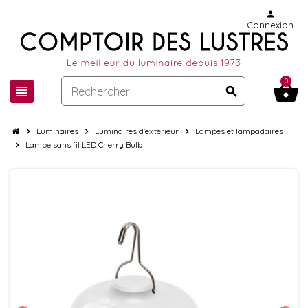
person
Connexion
0
shopping_basket
view_headline
search
chevron_right
Luminaires
chevron_right
Luminaires d'extérieur
chevron_right
Lampes et lampadaires
chevron_right
Lampe sans fil LED Cherry Bulb