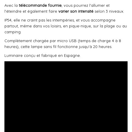
Avec la
télécommande fournie
, vous pourrez l'allumer et
l'éteindre et également faire
varier son intensité
selon 3 niveaux.
IP54, elle ne craint pas les intempéries, et vous accompagne
partout, même dans vos loisirs, en pique-nique, sur la plage ou au
camping.
Complètement chargée par micro USB (temps de charge 4 à 8
heures), cette lampe sans fil fonctionne jusqu'à 20 heures.
Luminaire conçu et fabriqué en Espagne.