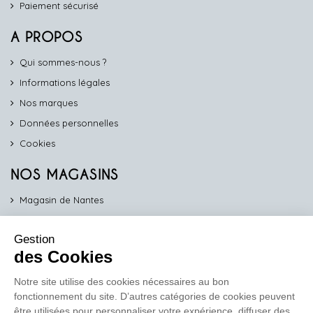
Paiement sécurisé
A PROPOS
Qui sommes-nous ?
Informations légales
Nos marques
Données personnelles
Cookies
NOS MAGASINS
Magasin de Nantes
Magasin d'Angers
Gestion
Magasin de Vannes
des Cookies
Magasin d'Orléans
Notre site utilise des cookies nécessaires au bon
fonctionnement du site. D’autres catégories de cookies peuvent
COMPTOIR PRO
être utilisées pour personnaliser votre expérience, diffuser des