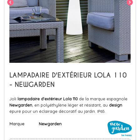
chevron_left
chevron_right
LAMPADAIRE D'EXTÉRIEUR LOLA 110
- NEWGARDEN
Joli
lampadaire d'extérieur Lola 110
de la marque espagnole
Newgarden
, en polyéthylène léger et résistant, au
design
épuré pour un éclairage décoratif au jardin. IP65.
Marque
Newgarden