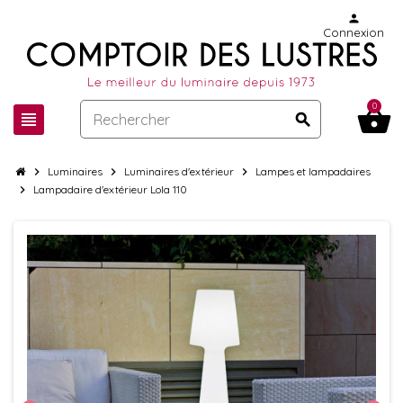
person
Connexion
0
shopping_basket
view_headline
search
chevron_right
Luminaires
chevron_right
Luminaires d'extérieur
chevron_right
Lampes et lampadaires
chevron_right
Lampadaire d'extérieur Lola 110