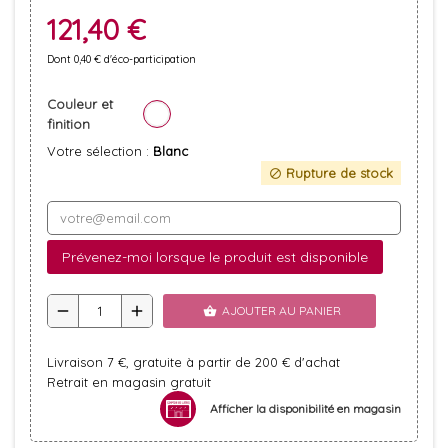
121,40 €
Dont 0,40 € d'éco-participation
Couleur et
finition
Votre sélection :
Blanc
Rupture de stock
block
Prévenez-moi lorsque le produit est disponible
remove
add
AJOUTER AU PANIER
shopping_basket
Livraison 7 €, gratuite à partir de 200 € d'achat
Retrait en magasin gratuit
Afficher la disponibilité en magasin