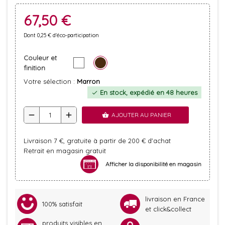
67,50 €
Dont 0,25 € d'éco-participation
Couleur et
finition
Votre sélection :
Marron
En stock, expédié en 48 heures
check
remove
add
AJOUTER AU PANIER
shopping_basket
Livraison 7 €, gratuite à partir de 200 € d'achat
Retrait en magasin gratuit
Afficher la disponibilité en magasin
livraison en France
100% satisfait
et click&collect
produits visibles en