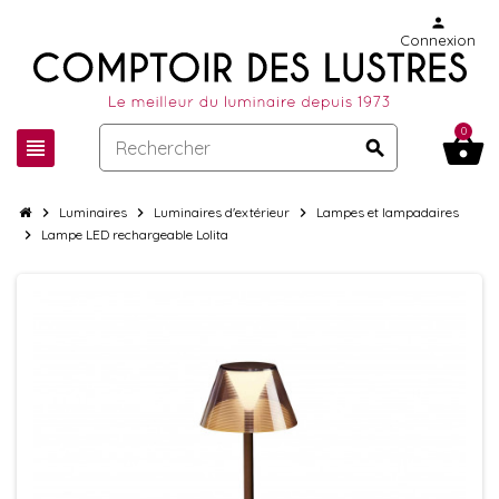
person
Connexion
0
shopping_basket
view_headline
search
chevron_right
Luminaires
chevron_right
Luminaires d'extérieur
chevron_right
Lampes et lampadaires
chevron_right
Lampe LED rechargeable Lolita