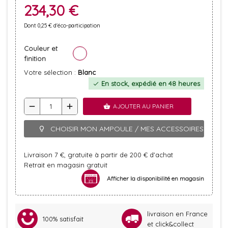
234,30 €
Dont 0,25 € d'éco-participation
Couleur et
finition
Votre sélection :
Blanc
En stock, expédié en 48 heures
check
remove
add
AJOUTER AU PANIER
shopping_basket
CHOISIR MON AMPOULE / MES ACCESSOIRES
lightbulb_outline
Livraison 7 €, gratuite à partir de 200 € d'achat
Retrait en magasin gratuit
Afficher la disponibilité en magasin
livraison en France
100% satisfait
et click&collect