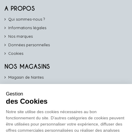
A PROPOS
Qui sommes-nous ?
Informations légales
Nos marques
Données personnelles
Cookies
NOS MAGASINS
Magasin de Nantes
Magasin d'Angers
Gestion
Magasin de Vannes
des Cookies
Magasin d'Orléans
Notre site utilise des cookies nécessaires au bon
fonctionnement du site. D’autres catégories de cookies peuvent
COMPTOIR PRO
être utilisées pour personnaliser votre expérience, diffuser des
work
offres commerciales personnalisées ou réaliser des analyses