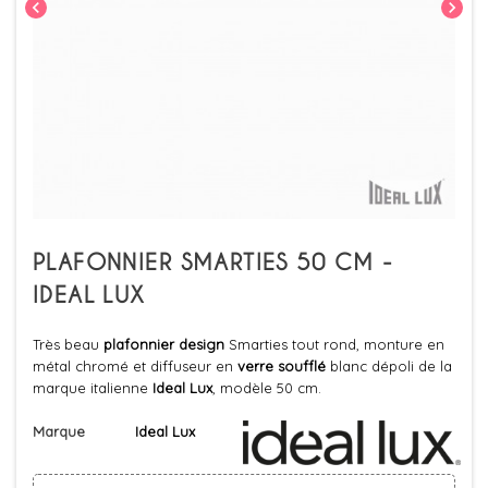
chevron_left
chevron_right
PLAFONNIER SMARTIES 50 CM -
IDEAL LUX
Très beau
plafonnier design
Smarties tout rond, monture en
métal chromé et diffuseur en
verre soufflé
blanc dépoli de la
marque italienne
Ideal Lux
, modèle 50 cm.
Marque
Ideal Lux