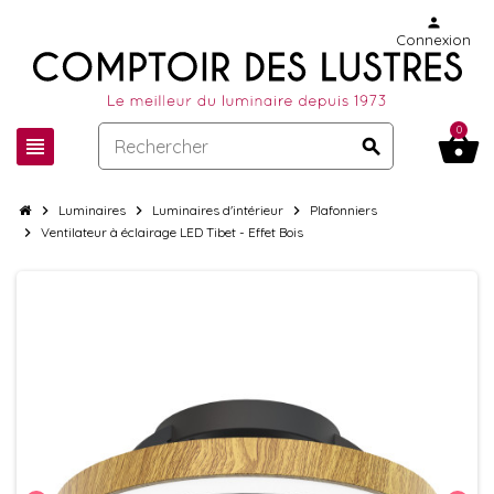
person
Connexion
0
shopping_basket
view_headline
search
chevron_right
Luminaires
chevron_right
Luminaires d'intérieur
chevron_right
Plafonniers
chevron_right
Ventilateur à éclairage LED Tibet - Effet Bois