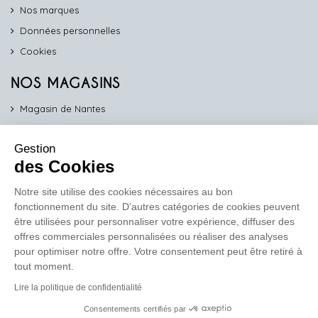
Nos marques
Données personnelles
Cookies
NOS MAGASINS
Magasin de Nantes
Magasin d'Angers
Gestion
Magasin de Vannes
des Cookies
Magasin d'Orléans
Notre site utilise des cookies nécessaires au bon
fonctionnement du site. D’autres catégories de cookies peuvent
COMPTOIR PRO
être utilisées pour personnaliser votre expérience, diffuser des
work
offres commerciales personnalisées ou réaliser des analyses
pour optimiser notre offre. Votre consentement peut être retiré à
Comptoir des Lustres vous propose ses services dédiés aux
tout moment.
professionnels
Lire la politique de confidentialité
En savoir plus
Consentements certifiés par