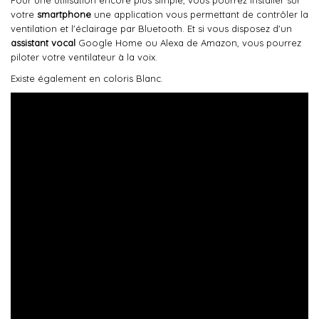
Pour une utilisation encore plus simple, vous pourrez installer sur
votre
smartphone
une application vous permettant de contrôler la
ventilation et l'éclairage par Bluetooth. Et si vous disposez d'un
assistant vocal
Google Home ou Alexa de Amazon, vous pourrez
piloter votre ventilateur à la voix.
Existe également en coloris Blanc.