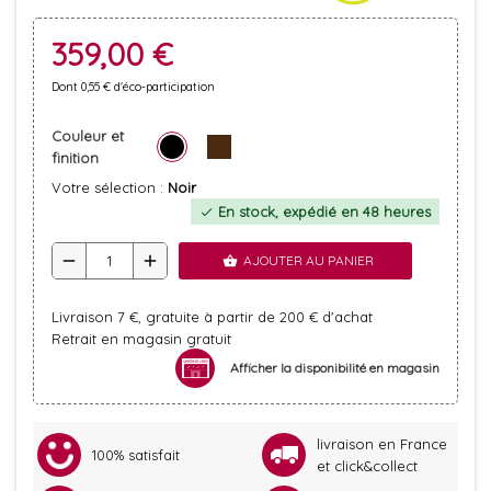
359,00 €
Dont 0,55 € d'éco-participation
Couleur et
finition
Votre sélection :
Noir
En stock, expédié en 48 heures
check
remove
add
AJOUTER AU PANIER
shopping_basket
Livraison 7 €, gratuite à partir de 200 € d'achat
Retrait en magasin gratuit
Afficher la disponibilité en magasin
livraison en France
100% satisfait
et click&collect