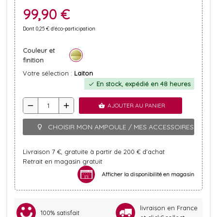
99,90 €
Dont 0,25 € d'éco-participation
Couleur et
finition
Votre sélection :
Laiton
En stock, expédié en 48 heures
check
remove
add
AJOUTER AU PANIER
shopping_basket
CHOISIR MON AMPOULE / MES ACCESSOIRES
lightbulb_outline
Livraison 7 €, gratuite à partir de 200 € d'achat
Retrait en magasin gratuit
Afficher la disponibilité en magasin
livraison en France
100% satisfait