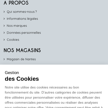
A PROPOS
Qui sommes-nous ?
Informations légales
Nos marques
Données personnelles
Cookies
NOS MAGASINS
Magasin de Nantes
Magasin d'Angers
Gestion
Magasin de Vannes
des Cookies
Magasin d'Orléans
Notre site utilise des cookies nécessaires au bon
fonctionnement du site. D’autres catégories de cookies peuvent
COMPTOIR PRO
être utilisées pour personnaliser votre expérience, diffuser des
work
offres commerciales personnalisées ou réaliser des analyses
pour optimiser notre offre. Votre consentement peut être retiré à