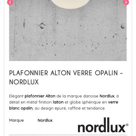
chevron_left
chevron_right
PLAFONNIER ALTON VERRE OPALIN -
NORDLUX
Elégant
plafonnier Alton
de la marque danoise
Nordlux
, à
détail en métal finition
laiton
et globe sphérique en
verre
blanc opalin
, au design épuré, raffiné et tendance.
Marque
Nordlux