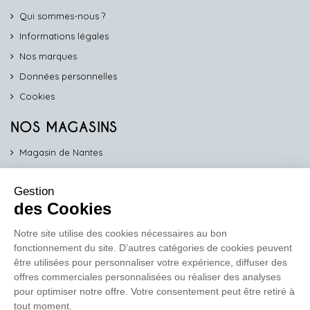
Qui sommes-nous ?
Informations légales
Nos marques
Données personnelles
Cookies
NOS MAGASINS
Magasin de Nantes
Magasin d'Angers
Gestion
Magasin de Vannes
des Cookies
Magasin d'Orléans
Notre site utilise des cookies nécessaires au bon
fonctionnement du site. D’autres catégories de cookies peuvent
COMPTOIR PRO
être utilisées pour personnaliser votre expérience, diffuser des
work
offres commerciales personnalisées ou réaliser des analyses
pour optimiser notre offre. Votre consentement peut être retiré à
Comptoir des Lustres vous propose ses services dédiés aux
tout moment.