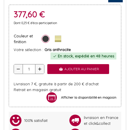
377,60 €
Dont 0,25 € d'éco-participation
Couleur et
finition
Votre sélection :
Gris anthracite
En stock, expédié en 48 heures
check
remove
add
AJOUTER AU PANIER
shopping_basket
Livraison 7 €, gratuite à partir de 200 € d'achat
Retrait en magasin gratuit
Afficher la disponibilité en magasin
livraison en France
100% satisfait
et click&collect