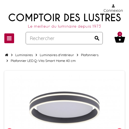
person
Connexion
0
shopping_basket
view_headline
search
chevron_right
Luminaires
chevron_right
Luminaires d'intérieur
chevron_right
Plafonniers
chevron_right
Plafonnier LED Q-Vito Smart Home 40 cm