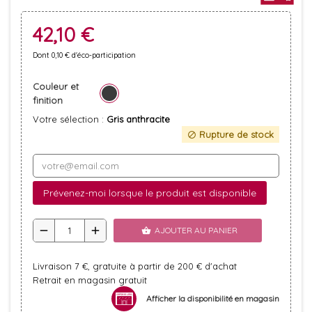
42,10 €
Dont 0,10 € d'éco-participation
Couleur et
finition
Votre sélection :
Gris anthracite
Rupture de stock
block
Prévenez-moi lorsque le produit est disponible
remove
add
AJOUTER AU PANIER
shopping_basket
Livraison 7 €, gratuite à partir de 200 € d'achat
Retrait en magasin gratuit
Afficher la disponibilité en magasin