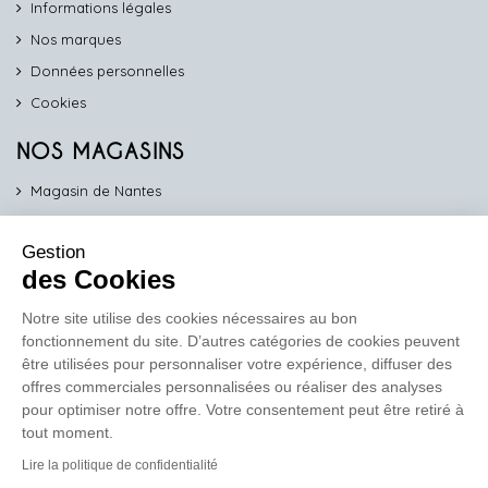
Informations légales
Nos marques
Données personnelles
Cookies
NOS MAGASINS
Magasin de Nantes
Magasin d'Angers
Gestion
Magasin de Vannes
des Cookies
Magasin d'Orléans
Notre site utilise des cookies nécessaires au bon
fonctionnement du site. D’autres catégories de cookies peuvent
COMPTOIR PRO
être utilisées pour personnaliser votre expérience, diffuser des
work
offres commerciales personnalisées ou réaliser des analyses
pour optimiser notre offre. Votre consentement peut être retiré à
Comptoir des Lustres vous propose ses services dédiés aux
tout moment.
professionnels
Lire la politique de confidentialité
En savoir plus