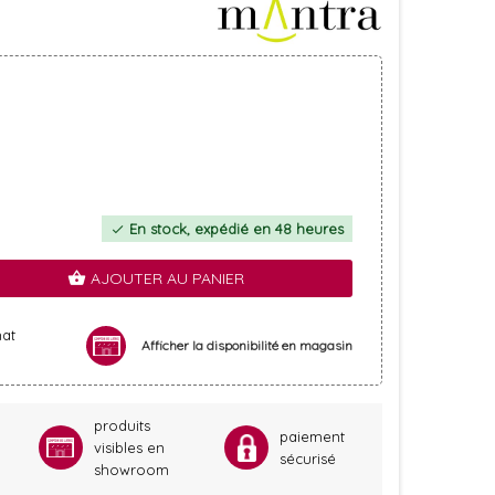
En stock, expédié en 48 heures
check
AJOUTER AU PANIER
shopping_basket
hat
Afficher la disponibilité en magasin
produits
paiement
visibles en
sécurisé
showroom