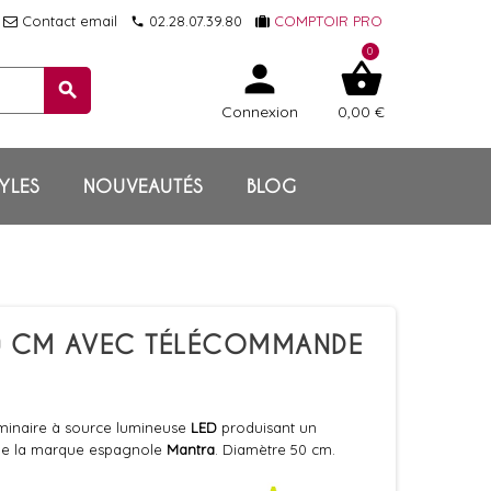
Contact email
02.28.07.39.80
COMPTOIR PRO
local_phone
0
person
shopping_basket
search
Connexion
0,00 €
YLES
NOUVEAUTÉS
BLOG
50 CM AVEC TÉLÉCOMMANDE
minaire à source lumineuse
LED
produisant un
e la marque espagnole
Mantra
. Diamètre 50 cm.