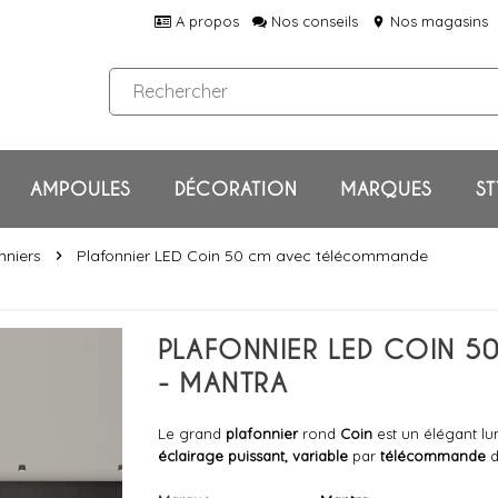
A propos
Nos conseils
Nos magasins
location_on
AMPOULES
DÉCORATION
MARQUES
ST
nniers
Plafonnier LED Coin 50 cm avec télécommande
chevron_right
PLAFONNIER LED COIN 
- MANTRA
Le grand
plafonnier
rond
Coin
est un élégant lu
éclairage puissant, variable
par
télécommande
d