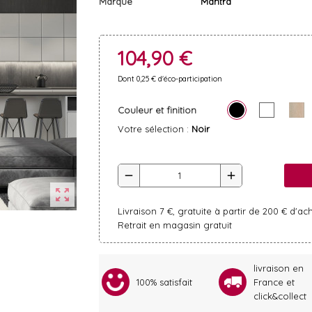
Marque
Mantra
104,90 €
Dont 0,25 € d'éco-participation
Couleur et finition
Votre sélection :
Noir
remove
add
zoom_out_map
Livraison 7 €, gratuite à partir de 200 € d'ac
Retrait en magasin gratuit
livraison en
100% satisfait
France et
click&collect