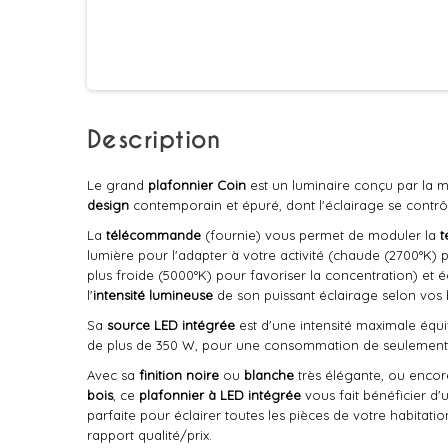
Description
Le grand
plafonnier Coin
est un luminaire conçu par la
design
contemporain et épuré, dont l'éclairage se contrôl
La
télécommande
(fournie) vous permet de moduler la
t
lumière pour l'adapter à votre activité (chaude (2700°K) p
plus froide (5000°K) pour favoriser la concentration) et 
l'
intensité lumineuse
de son puissant éclairage selon vos 
Sa
source LED intégrée
est d'une intensité maximale équ
de plus de 350 W, pour une consommation de seulement
Avec sa
finition noire
ou
blanche
très élégante, ou encore
bois
, ce
plafonnier à LED intégrée
vous fait bénéficier d
parfaite pour éclairer toutes les pièces de votre habitatio
rapport qualité/prix.