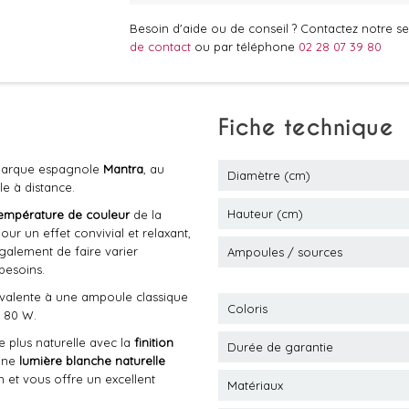
Besoin d'aide ou de conseil ? Contactez notre ser
de contact
ou par téléphone
02 28 07 39 80
Fiche technique
 marque espagnole
Mantra
, au
Diamètre (cm)
e à distance.
Hauteur (cm)
empérature de couleur
de la
our un effet convivial et relaxant,
également de faire varier
Ampoules / sources
besoins.
ivalente à une ampoule classique
Coloris
 80 W.
 plus naturelle avec la
finition
Durée de garantie
'une
lumière blanche naturelle
n et vous offre un excellent
Matériaux