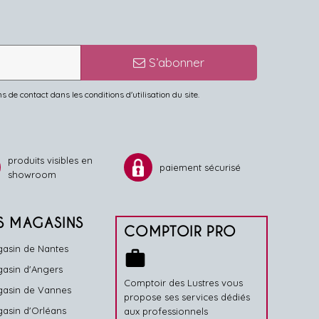
S’abonner
de contact dans les conditions d'utilisation du site.
produits visibles en
paiement sécurisé
showroom
S MAGASINS
COMPTOIR PRO
asin de Nantes
work
asin d'Angers
Comptoir des Lustres vous
asin de Vannes
propose ses services dédiés
asin d'Orléans
aux professionnels