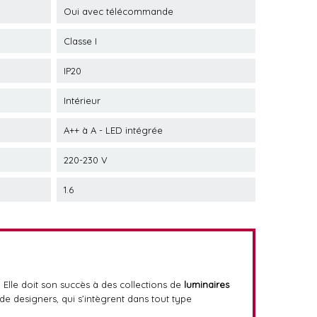
Oui avec télécommande
Classe I
IP20
Intérieur
A++ à A - LED intégrée
220-230 V
1.6
. Elle doit son succès à des collections de
luminaires
e designers, qui s’intègrent dans tout type