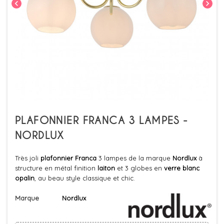
chevron_left
chevron_right
PLAFONNIER FRANCA 3 LAMPES -
NORDLUX
Très joli
plafonnier Franca
3 lampes de la marque
Nordlux
à
structure en métal finition
laiton
et 3 globes en
verre blanc
opalin
, au beau style classique et chic.
Marque
Nordlux