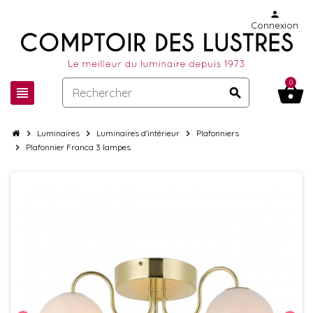
person
Connexion
0
shopping_basket
view_headline
search
chevron_right
Luminaires
chevron_right
Luminaires d'intérieur
chevron_right
Plafonniers
chevron_right
Plafonnier Franca 3 lampes