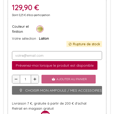
129,90 €
Dont 0,25 € d'éco-participation
Couleur et
finition
Votre sélection :
Laiton
Rupture de stock
block
Prévenez-moi lorsque le produit est disponible
remove
add
AJOUTER AU PANIER
shopping_basket
CHOISIR MON AMPOULE / MES ACCESSOIRES
lightbulb_outline
Livraison 7 €, gratuite à partir de 200 € d'achat
Retrait en magasin gratuit