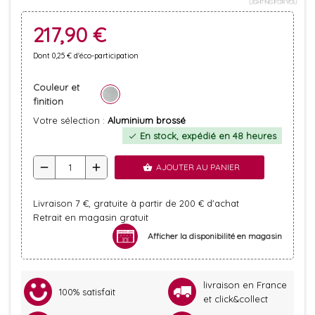
217,90 €
Dont 0,25 € d'éco-participation
Couleur et
finition
Votre sélection :
Aluminium brossé
En stock, expédié en 48 heures
check
remove
add
AJOUTER AU PANIER
shopping_basket
Livraison 7 €, gratuite à partir de 200 € d'achat
Retrait en magasin gratuit
Afficher la disponibilité en magasin
livraison en France
100% satisfait
et click&collect