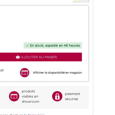
En stock, expédié en 48 heures
check
AJOUTER AU PANIER
shopping_basket
hat
Afficher la disponibilité en magasin
produits
paiement
visibles en
sécurisé
showroom