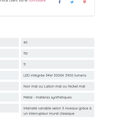
vice client via le
formulaire
40
110
11
LED intégrée 34W 3000K 3900 lumens
Noir mat ou Laiton mat ou Nickel mat
Métal - matières synthétiques
Intensité variable selon 3 niveaux grâce à
un interrupteur mural classique