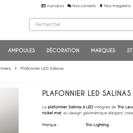
A propos
Nos conseils
Nos magasins
location_on
AMPOULES
DÉCORATION
MARQUES
ST
nniers
Plafonnier LED Salinas
chevron_right
PLAFONNIER LED SALINAS 
Le
plafonnier Salinas
à LED
intégrée de
Trio Leu
nickel mat
, au design géométrique élégant, crée 
Marque
Trio Lighting