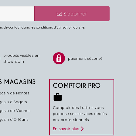
S’abonner
de contact dans les conditions d'utilisation du site.
produits visibles en
paiement sécurisé
showroom
S MAGASINS
COMPTOIR PRO
asin de Nantes
work
asin d'Angers
Comptoir des Lustres vous
asin de Vannes
propose ses services dédiés
asin d'Orléans
aux professionnels
En savoir plus