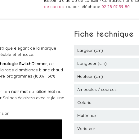
Besoin d'aide ou de conseil ? Contactez notre ser
de contact
ou par téléphone
02 28 07 39 80
Fiche technique
rique élégant de la marque
Largeur (cm)
éable et efficace.
Longueur (cm)
chnologie SwitchDimmer
, ce
clairage d'ambiance blanc chaud
pré-programmés (100% - 50% -
Hauteur (cm)
Ampoules / sources
nition
noir mat
ou
laiton mat
ou
r Salinas éclairera avec style une
Coloris
nsion.
Matériaux
Variateur