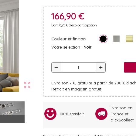
166,90 €
Dont 0,25 € d'éco-participation
Couleur et finition
Votre sélection :
Noir
remove
add
Livraison 7 €, gratuite à partir de 200 € d'ac
zoom_out_map
Retrait en magasin gratuit
livraison en
100% satisfait
France et
click&collect