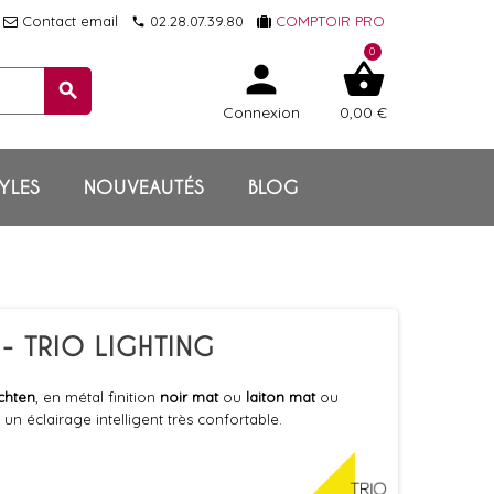
Contact email
02.28.07.39.80
COMPTOIR PRO
local_phone
0
person
shopping_basket
search
Connexion
0,00 €
YLES
NOUVEAUTÉS
BLOG
- TRIO LIGHTING
chten
, en métal finition
noir mat
ou
laiton mat
ou
un éclairage intelligent très confortable.