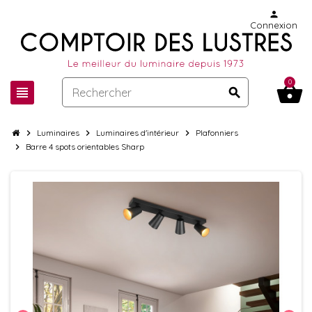
person
Connexion
0
shopping_basket
view_headline
search
chevron_right
Luminaires
chevron_right
Luminaires d'intérieur
chevron_right
Plafonniers
chevron_right
Barre 4 spots orientables Sharp