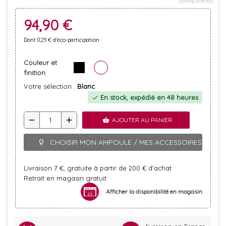
94,90 €
Dont 0,25 € d'éco-participation
Couleur et
finition
Votre sélection :
Blanc
En stock, expédié en 48 heures
check
remove
add
AJOUTER AU PANIER
shopping_basket
CHOISIR MON AMPOULE / MES ACCESSOIRES
lightbulb_outline
Livraison 7 €, gratuite à partir de 200 € d'achat
Retrait en magasin gratuit
Afficher la disponibilité en magasin