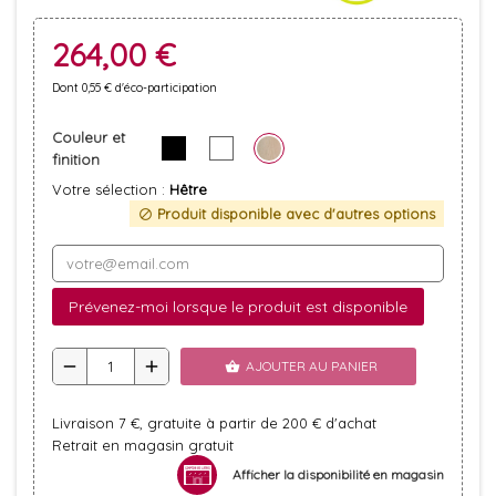
264,00 €
Dont 0,55 € d'éco-participation
Couleur et
finition
Votre sélection :
Hêtre
Produit disponible avec d'autres options
block
Prévenez-moi lorsque le produit est disponible
remove
add
AJOUTER AU PANIER
shopping_basket
Livraison 7 €, gratuite à partir de 200 € d'achat
Retrait en magasin gratuit
Afficher la disponibilité en magasin