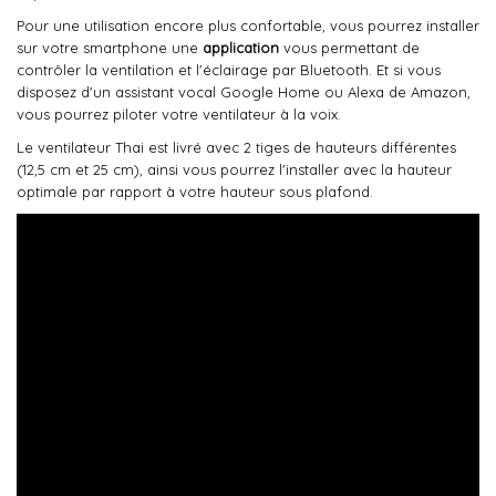
Pour une utilisation encore plus confortable, vous pourrez installer
sur votre smartphone une
application
vous permettant de
contrôler la ventilation et l'éclairage par Bluetooth. Et si vous
disposez d'un assistant vocal Google Home ou Alexa de Amazon,
vous pourrez piloter votre ventilateur à la voix.
Le ventilateur Thai est livré avec 2 tiges de hauteurs différentes
(12,5 cm et 25 cm), ainsi vous pourrez l'installer avec la hauteur
optimale par rapport à votre hauteur sous plafond.