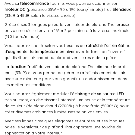
Avec sa
télécommande
fournie, vous pourrez actionner son
moteur DC
(puissance 35W - 90 à 190 tours/minute) très
silencieux
(33dB à 45dB selon la vitesse choisie).
Grâce à ses 3 longues pales, le ventilateur de plafond Thai brasse
un volume d'air d'environ 163 m3 par minute à la vitesse maximale
(190 tours/minute).
Vous pourrez choisir selon vos besoins de
rafraîchir l'air en été
ou
d'
augmenter la température en hiver
avec la fonction "inverter"
qui distribue l'air chaud au plafond vers le reste de la pièce.
La
fonction "nuit"
du ventilateur de plafond Thai diminue le bruit
émis (33dB) et vous permet de gérer le rafraîchissement de l'air
avec une minuterie pour vous garantir un endormissement dans
les meilleures conditions.
Vous pourrez également moduler l'
éclairage de sa source LED
très puissant, en choisissant l'intensité lumineuse et la température
de couleur (de blanc chaud (2700°K) à blanc froid (5000°K)) pour
créer diverses ambiances lumineuses selon vos envies.
Avec ses lignes classiques élégantes et épurées, et ses longues
pales, le ventilateur de plafond Thai apportera une touche de
sophistication à votre intérieur.