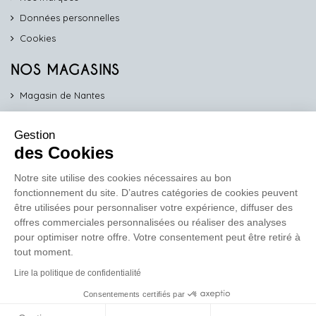
Données personnelles
Cookies
NOS MAGASINS
Magasin de Nantes
Magasin d'Angers
Gestion
Magasin de Vannes
des Cookies
Magasin d'Orléans
Notre site utilise des cookies nécessaires au bon
fonctionnement du site. D’autres catégories de cookies peuvent
COMPTOIR PRO
être utilisées pour personnaliser votre expérience, diffuser des
work
offres commerciales personnalisées ou réaliser des analyses
pour optimiser notre offre. Votre consentement peut être retiré à
Comptoir des Lustres vous propose ses services dédiés aux
tout moment.
professionnels
Lire la politique de confidentialité
En savoir plus
Consentements certifiés par