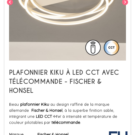
chevron_left
chevron_right
PLAFONNIER KIKU À LED CCT AVEC
TÉLÉCOMMANDE - FISCHER &
HONSEL
Beau
plafonnier Kiku
au design raffiné de la marque
allemande
Fischer & Honsel
, à la superbe finition sable,
intégrant une
LED CCT
44W à intensité et température de
couleur pilotables par
télécommande
.
Marque
Fischer & Honsel