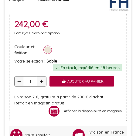
242,00 €
Dont 0,25 € d'éco-participation
Couleur et
finition
Votre sélection :
Sable
En stock, expédié en 48 heures
check
remove
add
AJOUTER AU PANIER
shopping_basket
Livraison 7 €, gratuite à partir de 200 € d'achat
Retrait en magasin gratuit
Afficher la disponibilité en magasin
livraison en France
100% satisfait