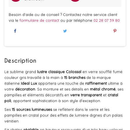
Besoin d'aide ou de conseil ? Contactez notre service client
via le
formulaire de contact
ou par téléphone
02 28 07 39 80
Description
Le sublime grand
lustre classique Colossal
en verre soufflé fumé
couleur gris travaillé à la main à
15 branches
de la marque
italienne
Ideal Lux
apportera une touche de
raffinement
ultime à
votre
décoration
. Sa monture et ses détails en
métal chromé
, ses
pampilles et éléments décoratifs en
verre transparent
et
cristal
poli
, apportent sophistication à son style d'exception.
Ses
15 sources lumineuses
se reflètent dans le verre et les
pampilles en cristal pour des effets de lumière dignes d'un palais
vénitien.
Sa chaîne
réglable
en hauteur recouverte d'un très beau velours