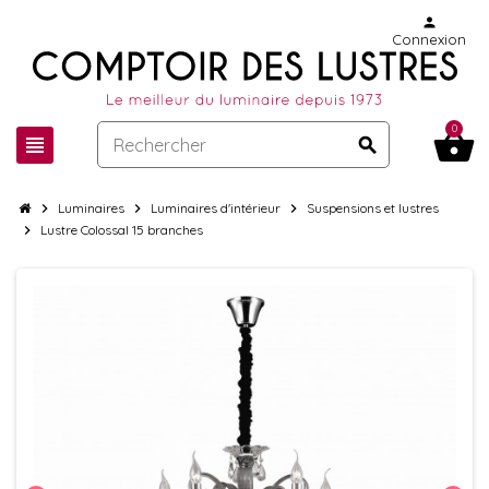
person
Connexion
0
shopping_basket
view_headline
search
chevron_right
Luminaires
chevron_right
Luminaires d'intérieur
chevron_right
Suspensions et lustres
chevron_right
Lustre Colossal 15 branches