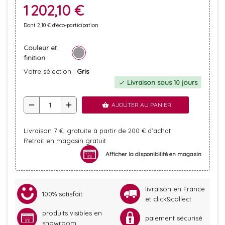
1 202,10 €
Dont 2,10 € d'éco-participation
Couleur et
finition
Votre sélection :
Gris
Livraison sous 10 jours
check
remove
add
AJOUTER AU PANIER
shopping_basket
Livraison 7 €, gratuite à partir de 200 € d'achat
Retrait en magasin gratuit
Afficher la disponibilité en magasin
livraison en France
100% satisfait
et click&collect
produits visibles en
paiement sécurisé
showroom