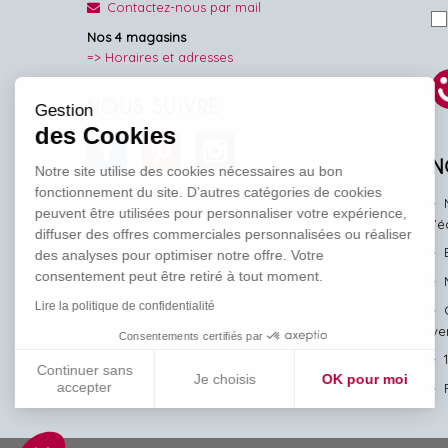
Contactez-nous par mail
Nos 4 magasins
=> Horaires et adresses
NOUS SUIVRE
Gestion
des Cookies
Facebook
Pinterest
Instagram
N
Notre site utilise des cookies nécessaires au bon
fonctionnement du site. D’autres catégories de cookies
peuvent être utilisées pour personnaliser votre expérience,
l'
diffuser des offres commerciales personnalisées ou réaliser
des analyses pour optimiser notre offre. Votre
consentement peut être retiré à tout moment.
Lire la politique de confidentialité
ve
Consentements certifiés par
Continuer sans
Je choisis
OK pour moi
accepter
Axeptio consent
Plateforme de Gestion du Consentement : Personnalisez vos Options
Notre plateforme vous permet d'adapter et de gérer vos paramètres de conf