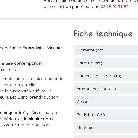
Besoin d'aide ou de conseil ? Contactez notre ser
de contact
ou par téléphone
02 28 07 39 80
Fiche technique
gners
Enrico Franzolini
et
Vicente
Diamètre (cm)
Hauteur (cm)
minaire
contemporain
italienne.
Hauteur abat-jour (cm)
 lampe sont disposés de façon à
 sensation visuelle
Ampoules / sources
de la suspension diffuse un
teurs. Big Bang prend tout son
Coloris
métriques irrégulières change
Poids brut (kg)
et aérien, ce
luminaire
nous
s votre intérieur par son
Matériaux