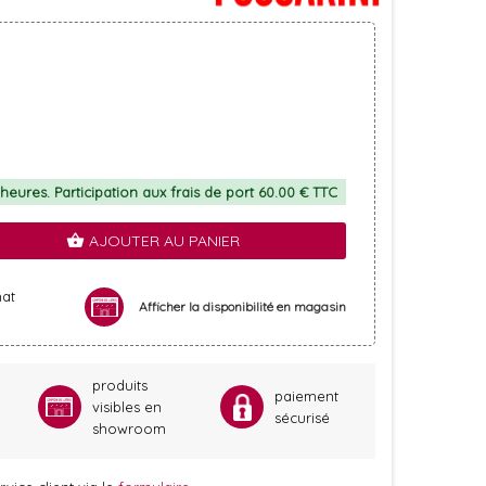
heures. Participation aux frais de port 60.00 € TTC
AJOUTER AU PANIER
shopping_basket
hat
Afficher la disponibilité en magasin
produits
paiement
visibles en
sécurisé
showroom