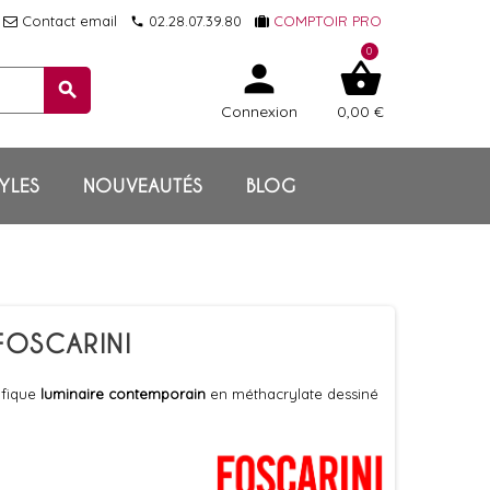
Contact email
02.28.07.39.80
COMPTOIR PRO
local_phone
0
person
shopping_basket
search
Connexion
0,00 €
YLES
NOUVEAUTÉS
BLOG
FOSCARINI
ifique
luminaire contemporain
en méthacrylate dessiné