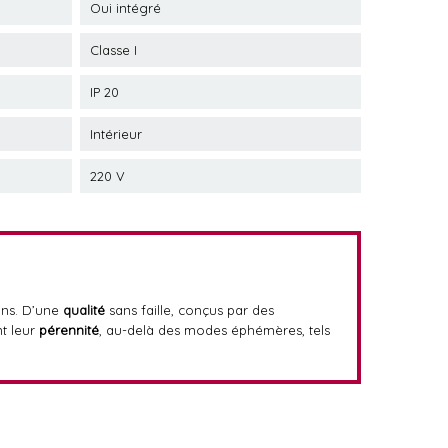
Oui intégré
Classe I
IP 20
Intérieur
220 V
ons. D’une
qualité
sans faille, conçus par des
t leur
pérennité
, au-delà des modes éphémères, tels