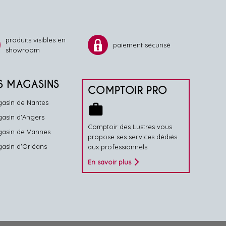
produits visibles en
paiement sécurisé
showroom
S MAGASINS
COMPTOIR PRO
asin de Nantes
work
asin d'Angers
Comptoir des Lustres vous
asin de Vannes
propose ses services dédiés
asin d'Orléans
aux professionnels
En savoir plus
alisez vos préférences pour contrôler la manière dont vos informations sont m