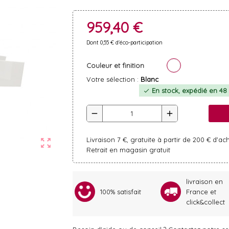
959,40 €
Dont 0,55 € d'éco-participation
Couleur et finition
Votre sélection :
Blanc
En stock, expédié en 48 
check
remove
add
Livraison 7 €, gratuite à partir de 200 € d'ac
zoom_out_map
Retrait en magasin gratuit
livraison en
100% satisfait
France et
click&collect