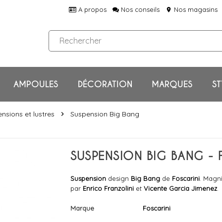
A propos
Nos conseils
Nos magasins
location_on
AMPOULES
DÉCORATION
MARQUES
ST
nsions et lustres
Suspension Big Bang
chevron_right
SUSPENSION BIG BANG - 
Suspension
design
Big Bang
de
Foscarini
. Magn
par
Enrico Franzolini
et
Vicente Garcia Jimenez
.
Marque
Foscarini