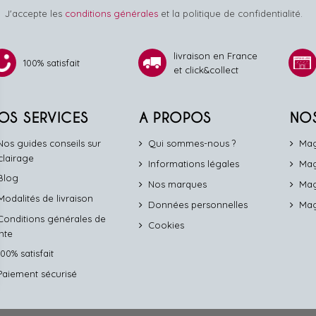
J'accepte les
conditions générales
et la politique de confidentialité.
livraison en France
100% satisfait
et click&collect
OS SERVICES
A PROPOS
NO
Nos guides conseils sur
Qui sommes-nous ?
Mag
éclairage
Informations légales
Mag
Blog
Nos marques
Mag
Modalités de livraison
Données personnelles
Mag
Conditions générales de
Cookies
nte
100% satisfait
Paiement sécurisé
identialité, en garantissant la conformité avec les réglementations. Personn