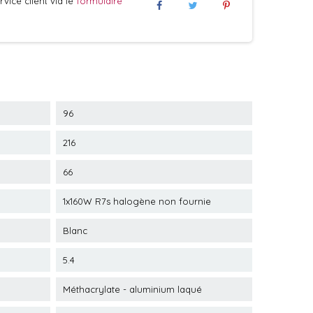
vice client via le
formulaire
96
216
66
1x160W R7s halogène non fournie
Blanc
5.4
Méthacrylate - aluminium laqué