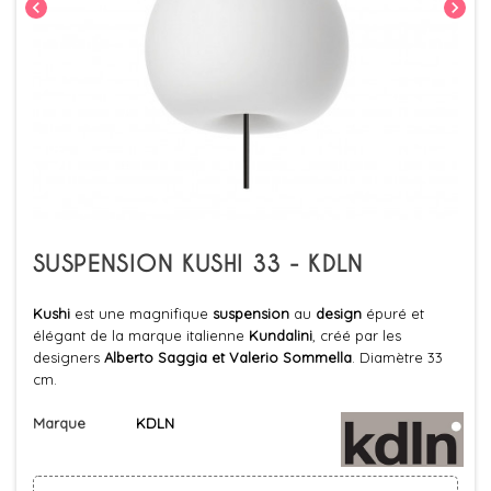
chevron_left
chevron_right
SUSPENSION KUSHI 33 - KDLN
Kushi
est une magnifique
suspension
au
design
épuré et
élégant de la marque italienne
Kundalini
, créé par les
designers
Alberto Saggia et Valerio Sommella
. Diamètre 33
cm.
Marque
KDLN