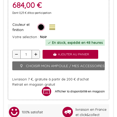
684,00 €
Dont 0,25 € d'éco-participation
Couleur et
finition
Votre sélection :
Noir
En stock, expédié en 48 heures
check
remove
add
AJOUTER AU PANIER
shopping_basket
CHOISIR MON AMPOULE / MES ACCESSOIRES
lightbulb_outline
Livraison 7 €, gratuite à partir de 200 € d'achat
Retrait en magasin gratuit
Afficher la disponibilité en magasin
livraison en France
100% satisfait
et click&collect