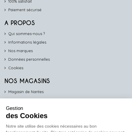
100% satisfait
Paiement sécurisé
A PROPOS
Qui sommes-nous ?
Informations légales
Nos marques
Données personnelles
Cookies
NOS MAGASINS
Magasin de Nantes
Magasin d'Angers
Gestion
Magasin de Vannes
des Cookies
Magasin d'Orléans
Notre site utilise des cookies nécessaires au bon