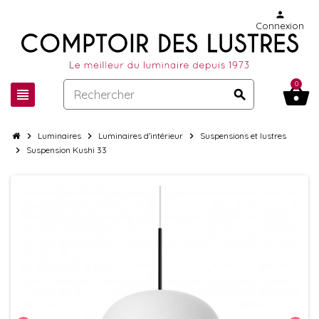
person
Connexion
0
shopping_basket
view_headline
search
chevron_right
Luminaires
chevron_right
Luminaires d'intérieur
chevron_right
Suspensions et lustres
chevron_right
Suspension Kushi 33