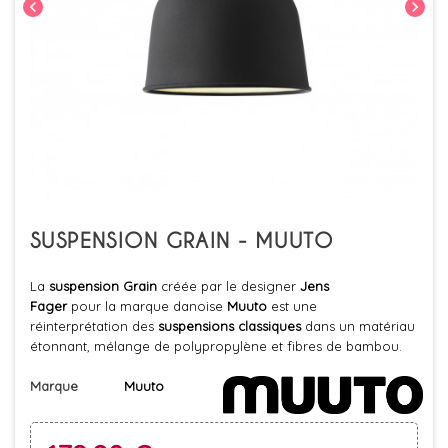
chevron_left
chevron_right
SUSPENSION GRAIN - MUUTO
La
suspension Grain
créée par le designer
Jens
Fager
pour la marque danoise
Muuto
est une
réinterprétation des
suspensions classiques
dans un matériau
étonnant, mélange de polypropylène et fibres de bambou.
Marque
Muuto