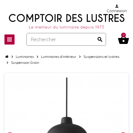
person
Connexion
0
shopping_basket
view_headline
search
chevron_right
Luminaires
chevron_right
Luminaires d'intérieur
chevron_right
Suspensions et lustres
chevron_right
Suspension Grain