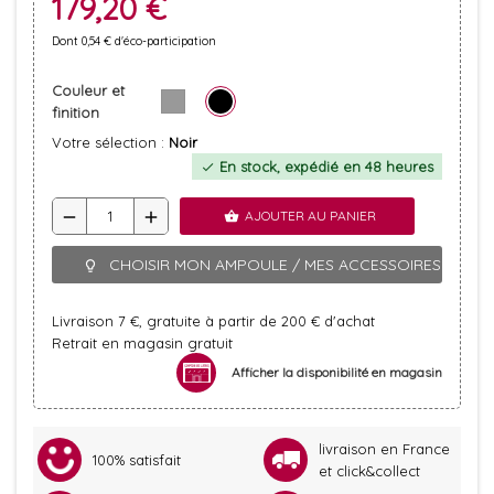
179,20 €
Dont 0,54 € d'éco-participation
Couleur et
finition
Votre sélection :
Noir
En stock, expédié en 48 heures
check
remove
add
AJOUTER AU PANIER
shopping_basket
CHOISIR MON AMPOULE / MES ACCESSOIRES
lightbulb_outline
Livraison 7 €, gratuite à partir de 200 € d'achat
Retrait en magasin gratuit
Afficher la disponibilité en magasin
livraison en France
100% satisfait
et click&collect