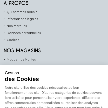
A PROPOS
Qui sommes-nous ?
Informations légales
Nos marques
Données personnelles
Cookies
NOS MAGASINS
Magasin de Nantes
Magasin d'Angers
Gestion
Magasin de Vannes
des Cookies
Magasin d'Orléans
Notre site utilise des cookies nécessaires au bon
fonctionnement du site. D’autres catégories de cookies peuvent
COMPTOIR PRO
être utilisées pour personnaliser votre expérience, diffuser des
work
offres commerciales personnalisées ou réaliser des analyses
pour optimiser notre offre. Votre consentement peut être retiré à