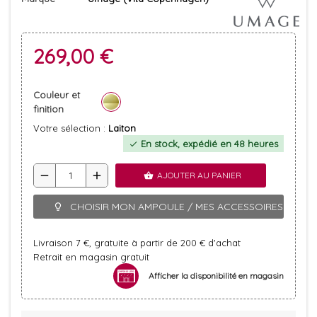
269,00 €
Couleur et
finition
Votre sélection :
Laiton
En stock, expédié en 48 heures
check
remove
add
AJOUTER AU PANIER
shopping_basket
CHOISIR MON AMPOULE / MES ACCESSOIRES
lightbulb_outline
Livraison 7 €, gratuite à partir de 200 € d'achat
Retrait en magasin gratuit
Afficher la disponibilité en magasin