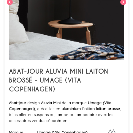
chevron_left
chevron_right
ABAT-JOUR ALUVIA MINI LAITON
BROSSÉ - UMAGE (VITA
COPENHAGEN)
Abat-jour
design
Aluvia Mini
de la marque
Umage (Vita
Copenhagen)
, à écailles en
aluminium finition laiton brossé
,
à installer en suspension, lampe ou lampadaire avec les
accessoires vendus séparément.
Marque
Umage (Vita Copenhagen)