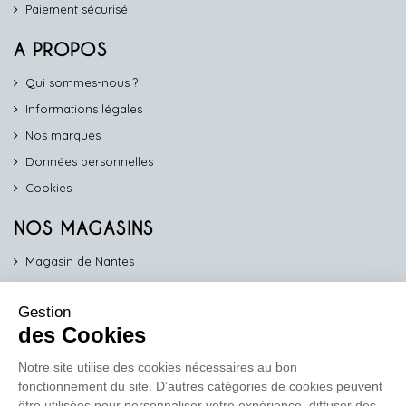
Paiement sécurisé
A PROPOS
Qui sommes-nous ?
Informations légales
Nos marques
Données personnelles
Cookies
NOS MAGASINS
Magasin de Nantes
Magasin d'Angers
Gestion
Magasin de Vannes
des Cookies
Magasin d'Orléans
Notre site utilise des cookies nécessaires au bon
fonctionnement du site. D’autres catégories de cookies peuvent
COMPTOIR PRO
être utilisées pour personnaliser votre expérience, diffuser des