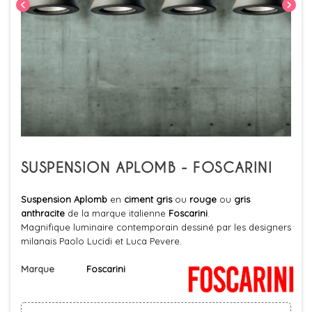
chevron_left
chevron_right
SUSPENSION APLOMB - FOSCARINI
Suspension Aplomb
en
ciment gris
ou
rouge
ou
gris
anthracite
de la marque italienne
Foscarini
.
Magnifique luminaire contemporain dessiné par les designers
milanais Paolo Lucidi et Luca Pevere.
Marque
Foscarini