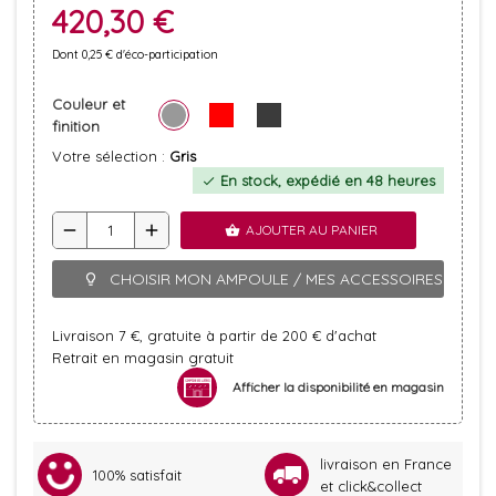
420,30 €
Dont 0,25 € d'éco-participation
Couleur et
finition
Votre sélection :
Gris
En stock, expédié en 48 heures
check
remove
add
AJOUTER AU PANIER
shopping_basket
CHOISIR MON AMPOULE / MES ACCESSOIRES
lightbulb_outline
Livraison 7 €, gratuite à partir de 200 € d'achat
Retrait en magasin gratuit
Afficher la disponibilité en magasin
livraison en France
100% satisfait
et click&collect