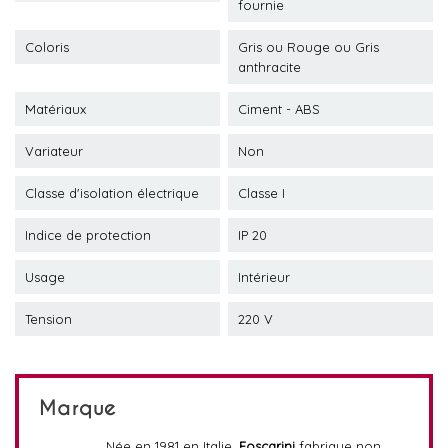
fournie
Coloris
Gris ou Rouge ou Gris
anthracite
Matériaux
Ciment - ABS
Variateur
Non
Classe d'isolation électrique
Classe I
Indice de protection
IP 20
Usage
Intérieur
Tension
220 V
Marque
Née en 1981 en Italie,
Foscarini
fabrique non