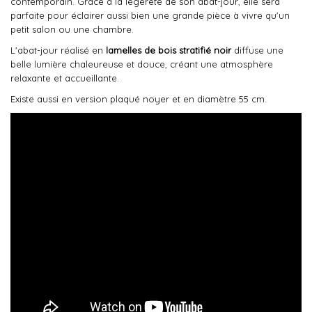
contemporain. Grâce à la légèreté de son abat-jour, elle sera
parfaite pour éclairer aussi bien une grande pièce à vivre qu'un
petit salon ou une chambre.
L'abat-jour réalisé en
lamelles de bois stratifié noir
diffuse une
belle lumière chaleureuse et douce, créant une atmosphère
relaxante et accueillante.
Existe aussi en version plaqué noyer et en diamètre 55 cm.