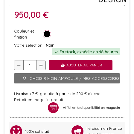
950,00 €
Couleur et
finition
Votre sélection :
Noir
En stock, expédié en 48 heures
check
remove
add
AJOUTER AU PANIER
shopping_basket
CHOISIR MON AMPOULE / MES ACCESSOIRES
lightbulb_outline
Livraison 7 €, gratuite à partir de 200 € d'achat
Retrait en magasin gratuit
Afficher la disponibilité en magasin
livraison en France
100% satisfait