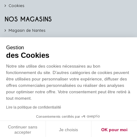
Cookies
NOS MAGASINS
Magasin de Nantes
Magasin d'Angers
Gestion
Magasin de Vannes
des Cookies
Magasin d'Orléans
Notre site utilise des cookies nécessaires au bon
fonctionnement du site. D’autres catégories de cookies peuvent
COMPTOIR PRO
être utilisées pour personnaliser votre expérience, diffuser des
work
offres commerciales personnalisées ou réaliser des analyses
pour optimiser notre offre. Votre consentement peut être retiré à
Comptoir des Lustres vous propose ses services dédiés aux
tout moment.
professionnels
Lire la politique de confidentialité
En savoir plus
Consentements certifiés par
Continuer sans
Je choisis
OK pour moi
Réalisation de site
Soledis
accepter