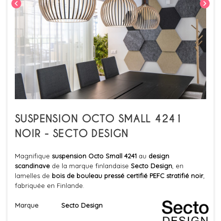
chevron_left
chevron_right
SUSPENSION OCTO SMALL 4241
NOIR - SECTO DESIGN
Magnifique
suspension Octo Small 4241
au
design
scandinave
de la marque finlandaise
Secto Design
, en
lamelles de
bois de bouleau pressé
certifié PEFC
stratifié
noir
,
fabriquée en Finlande.
Marque
Secto Design