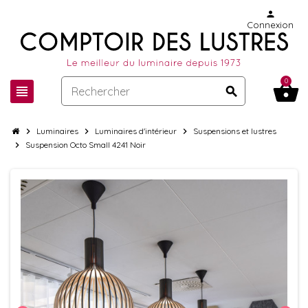
person
Connexion
0
shopping_basket
view_headline
search
chevron_right
Luminaires
chevron_right
Luminaires d'intérieur
chevron_right
Suspensions et lustres
chevron_right
Suspension Octo Small 4241 Noir