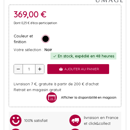
369,00 €
Dont 0,25 € d'éco-participation
Couleur et
finition
Votre sélection :
Noir
En stock, expédié en 48 heures
check
remove
add
AJOUTER AU PANIER
shopping_basket
Livraison 7 €, gratuite à partir de 200 € d'achat
Retrait en magasin gratuit
Afficher la disponibilité en magasin
livraison en France
100% satisfait
et click&collect