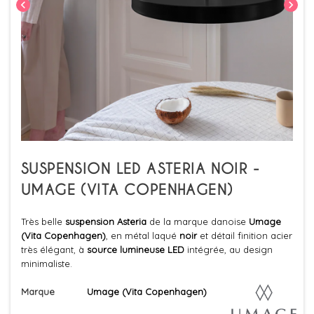
chevron_left
chevron_right
SUSPENSION LED ASTERIA NOIR -
UMAGE (VITA COPENHAGEN)
Très belle
suspension Asteria
de la marque danoise
Umage
(Vita Copenhagen)
, en métal laqué
noir
et détail finition acier
très élégant, à
source lumineuse LED
intégrée, au design
minimaliste.
Marque
Umage (Vita Copenhagen)