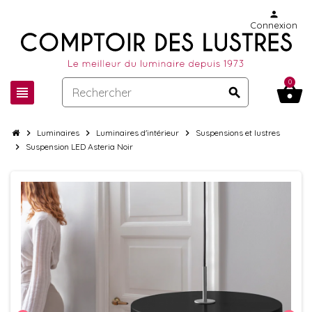
person
Connexion
0
shopping_basket
view_headline
search
chevron_right
Luminaires
chevron_right
Luminaires d'intérieur
chevron_right
Suspensions et lustres
chevron_right
Suspension LED Asteria Noir