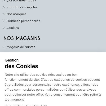
Qui sommes-nous ?
Informations légales
Nos marques
Données personnelles
Cookies
NOS MAGASINS
Magasin de Nantes
Magasin d'Angers
Gestion
Magasin de Vannes
des Cookies
Magasin d'Orléans
Notre site utilise des cookies nécessaires au bon
fonctionnement du site. D’autres catégories de cookies peuvent
COMPTOIR PRO
être utilisées pour personnaliser votre expérience, diffuser des
work
offres commerciales personnalisées ou réaliser des analyses
pour optimiser notre offre. Votre consentement peut être retiré à
Comptoir des Lustres vous propose ses services dédiés aux
tout moment.
professionnels