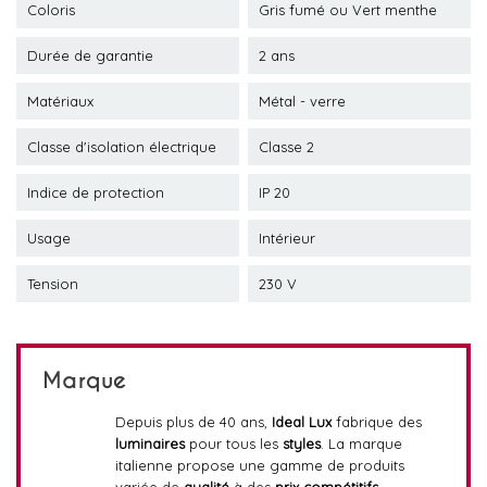
Coloris
Gris fumé ou Vert menthe
Durée de garantie
2 ans
Matériaux
Métal - verre
Classe d'isolation électrique
Classe 2
Indice de protection
IP 20
Usage
Intérieur
Tension
230 V
Marque
Depuis plus de 40 ans,
Ideal Lux
fabrique des
luminaires
pour tous les
styles
. La marque
italienne propose une gamme de produits
variée de
qualité
à des
prix compétitifs
.