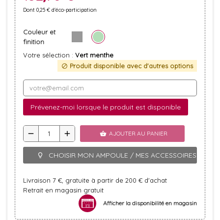
Dont 0,25 € d'éco-participation
Couleur et
finition
Votre sélection :
Vert menthe
Produit disponible avec d'autres options
block
Prévenez-moi lorsque le produit est disponible
remove
add
AJOUTER AU PANIER
shopping_basket
CHOISIR MON AMPOULE / MES ACCESSOIRES
lightbulb_outline
Livraison 7 €, gratuite à partir de 200 € d'achat
Retrait en magasin gratuit
Afficher la disponibilité en magasin