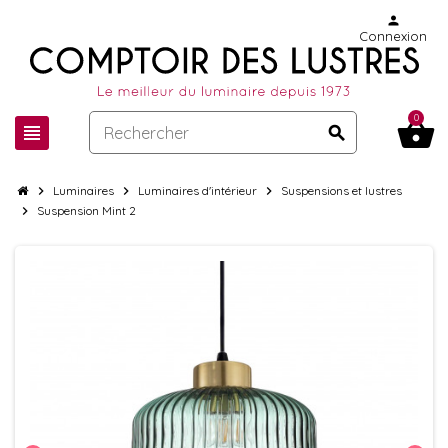
person
Connexion
0
shopping_basket
view_headline
search
chevron_right
Luminaires
chevron_right
Luminaires d'intérieur
chevron_right
Suspensions et lustres
chevron_right
Suspension Mint 2