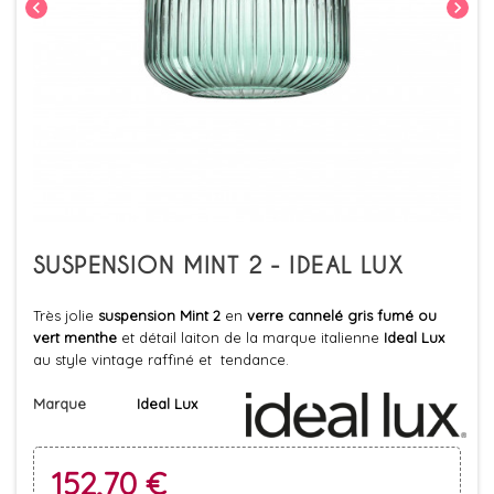
chevron_left
chevron_right
SUSPENSION MINT 2 - IDEAL LUX
Très jolie
suspension Mint 2
en
verre cannelé gris fumé ou
vert menthe
et détail laiton de la marque italienne
Ideal Lux
au style vintage raffiné et tendance.
Marque
Ideal Lux
152,70 €