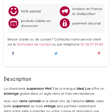
livraison en France
100% satisfait
et click&collect
produits visibles en
paiement sécurisé
showroom
Besoin d'aide ou de conseil ? Contactez notre service client
via le
formulaire de contact
ou par téléphone
02 28 07 39 80
Description
La charmante
suspension Mint
1
de la marque
Ideal Lux
offre un
éclairage
global dans un style rétro et frais très tendance.
Avec son
verre cannelé
et
le détail chic de l'attache
laiton
, cette
belle
suspension
au look
vintage
sera parfaite notamment
dans votre salle à manger ou votre cuisine et apportera une