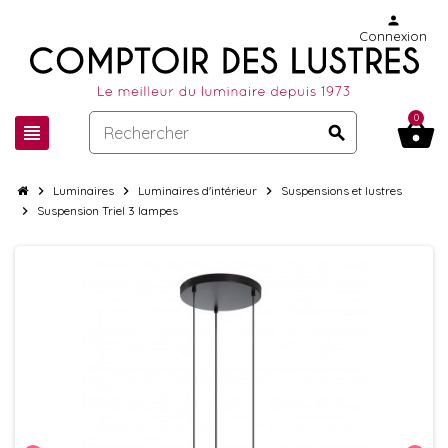
person
Connexion
0
shopping_basket
view_headline
search
chevron_right
Luminaires
chevron_right
Luminaires d'intérieur
chevron_right
Suspensions et lustres
chevron_right
Suspension Triel 3 lampes