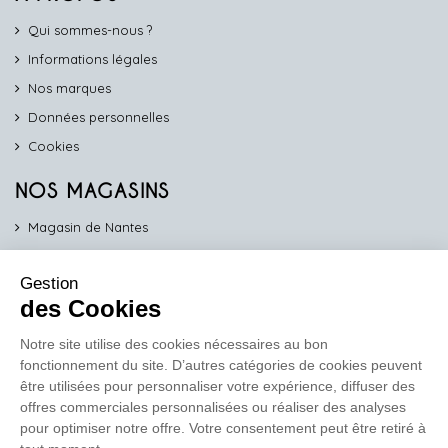
Qui sommes-nous ?
Informations légales
Nos marques
Données personnelles
Cookies
NOS MAGASINS
Magasin de Nantes
Magasin d'Angers
Gestion
Magasin de Vannes
des Cookies
Magasin d'Orléans
Notre site utilise des cookies nécessaires au bon
fonctionnement du site. D’autres catégories de cookies peuvent
COMPTOIR PRO
être utilisées pour personnaliser votre expérience, diffuser des
work
offres commerciales personnalisées ou réaliser des analyses
pour optimiser notre offre. Votre consentement peut être retiré à
Comptoir des Lustres vous propose ses services dédiés aux