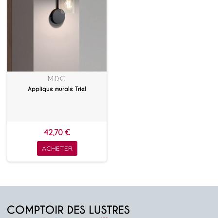
M.D.C.
Applique murale Triel
42,70 €
ACHETER