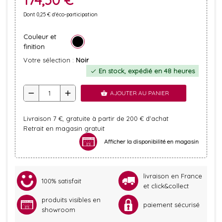
Dont 0,25 € d'éco-participation
Couleur et
finition
Votre sélection :
Noir
En stock, expédié en 48 heures
check
remove
add
AJOUTER AU PANIER
shopping_basket
Livraison 7 €, gratuite à partir de 200 € d'achat
Retrait en magasin gratuit
Afficher la disponibilité en magasin
livraison en France
100% satisfait
et click&collect
produits visibles en
paiement sécurisé
showroom