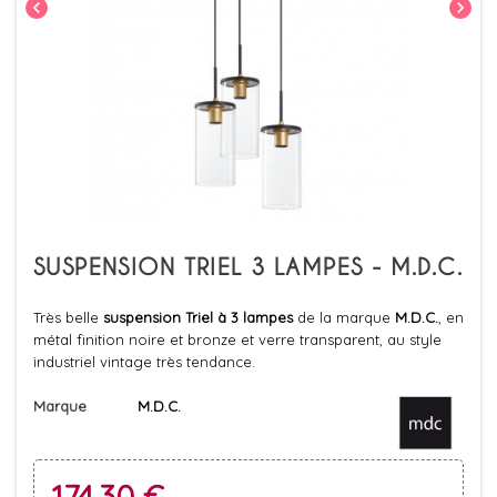
chevron_left
chevron_right
SUSPENSION TRIEL 3 LAMPES - M.D.C.
Très belle
suspension Triel à 3 lampes
de la marque
M.D.C.
, en
métal finition noire et bronze et verre transparent, au style
industriel vintage très tendance.
Marque
M.D.C.
174,30 €