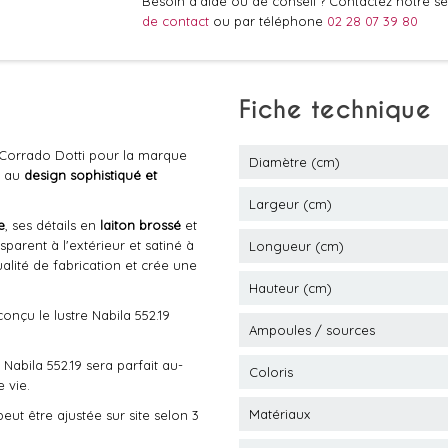
Besoin d'aide ou de conseil ? Contactez notre ser
de contact
ou par téléphone
02 28 07 39 80
Fiche technique
 Corrado Dotti pour la marque
Diamètre (cm)
n au
design sophistiqué et
Largeur (cm)
e
, ses détails en
laiton brossé
et
nsparent à l'extérieur et satiné à
Longueur (cm)
ualité de fabrication et crée une
Hauteur (cm)
conçu le lustre Nabila 552.19
Ampoules / sources
Nabila 552.19 sera parfait au-
Coloris
 vie.
Matériaux
eut être ajustée sur site selon 3