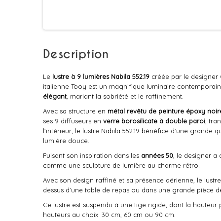
Description
Le
lustre à 9 lumières
Nabila 552.19
créée par le designer
italienne Tooy est un magnifique luminaire contemporai
élégant
, mariant la sobriété et le raffinement.
Avec sa structure en
métal revêtu de peinture époxy noir
ses 9 diffuseurs en
verre borosilicate à double paroi
, tra
l'intérieur, le lustre Nabila 552.19 bénéfice d'une grande q
lumière douce.
Puisant son inspiration dans les
années 50
, le designer a 
comme une sculpture de lumière au charme rétro.
Avec son design raffiné et sa présence aérienne, le lustre 
dessus d'une table de repas ou dans une grande pièce de
Ce lustre est suspendu à une tige rigide, dont la hauteur p
hauteurs au choix: 30 cm, 60 cm ou 90 cm.