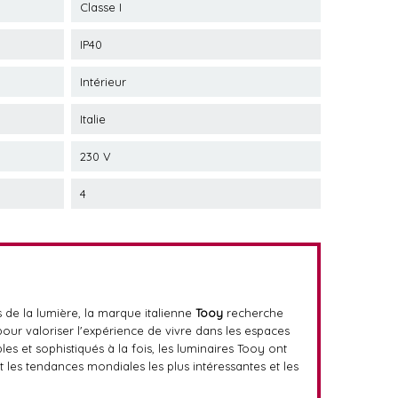
Classe I
IP40
Intérieur
Italie
230 V
4
s de la lumière, la marque italienne
Tooy
recherche
our valoriser l'expérience de vivre dans les espaces
s et sophistiqués à la fois, les luminaires Tooy ont
t les tendances mondiales les plus intéressantes et les
.