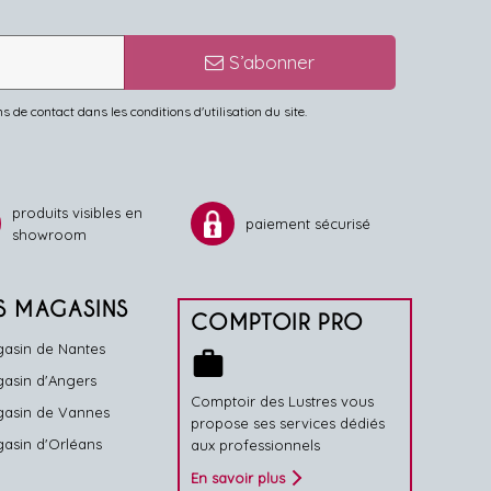
S’abonner
de contact dans les conditions d'utilisation du site.
produits visibles en
paiement sécurisé
showroom
S MAGASINS
COMPTOIR PRO
asin de Nantes
work
asin d'Angers
Comptoir des Lustres vous
asin de Vannes
propose ses services dédiés
asin d'Orléans
aux professionnels
En savoir plus