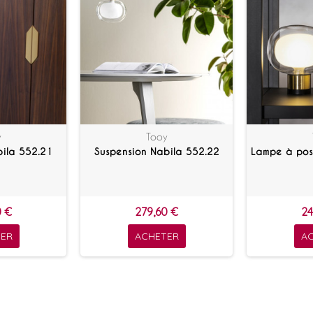
y
Tooy
bila 552.21
Suspension Nabila 552.22
Lampe à pos
0 €
279,60 €
24
ER
ACHETER
A