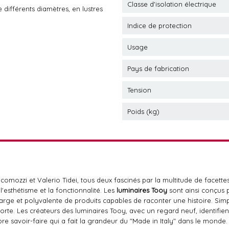
Classe d'isolation électrique
 différents diamètres, en lustres
Indice de protection
Usage
Pays de fabrication
Tension
Poids (kg)
omozzi et Valerio Tidei, tous deux fascinés par la multitude de facette
e l'esthétisme et la fonctionnalité. Les
luminaires Tooy
sont ainsi conçus p
ge et polyvalente de produits capables de raconter une histoire. Simple
 forte. Les créateurs des luminaires Tooy, avec un regard neuf, identifien
bre savoir-faire qui a fait la grandeur du "Made in Italy" dans le monde