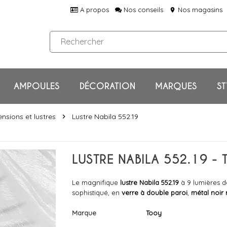
A propos
Nos conseils
Nos magasins
location_on
AMPOULES
DÉCORATION
MARQUES
ST
nsions et lustres
Lustre Nabila 552.19
chevron_right
LUSTRE NABILA 552.19 -
Le magnifique
lustre Nabila 552.19
à 9 lumières 
sophistiqué, en
verre à double paroi
,
métal noir
Marque
Tooy