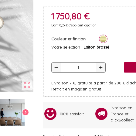
1 750,80 €
Dont 0,55 € d'éco-participation
Couleur et finition
Votre sélection :
Laiton brossé
remove
add
Livraison 7 €, gratuite à partir de 200 € d'ac
zoom_out_map
Retrait en magasin gratuit
livraison en
chevron_right
100% satisfait
France et
click&collect