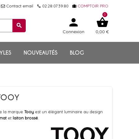
Contact email
02.28.07.39.80
COMPTOIR PRO
local_phone
0
person
shopping_basket
search
Connexion
0,00 €
YLES
NOUVEAUTÉS
BLOG
 TOOY
de la marque
Tooy
est un élégant luminaire au design
 mat
et
laiton brossé
.