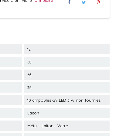
vice client via le
formulaire
12
65
65
35
10 ampoules G9 LED 3 W non fournies
Laiton
Métal - Laiton - Verre