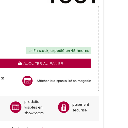
En stock, expédié en 48 heures
check
AJOUTER AU PANIER
shopping_basket
hat
Afficher la disponibilité en magasin
produits
paiement
visibles en
sécurisé
showroom