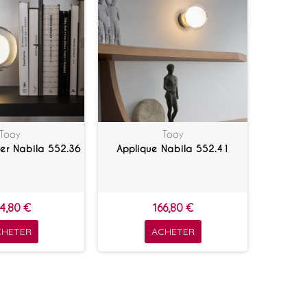
Tooy
Tooy
er Nabila 552.36
Applique Nabila 552.41
4,80 €
166,80 €
CHETER
ACHETER