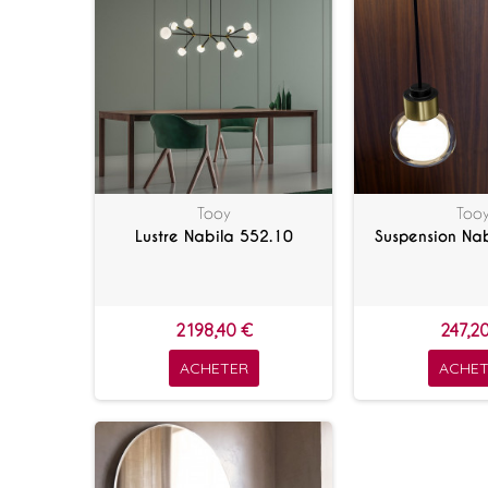
Tooy
Too
Lustre Nabila 552.10
Suspension Na
2 198,40 €
247,2
ACHETER
ACHET