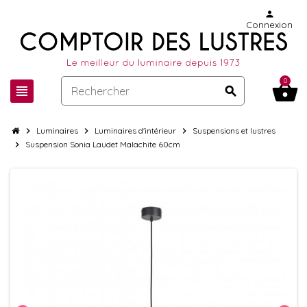
person
Connexion
0
shopping_basket
view_headline
search
chevron_right
Luminaires
chevron_right
Luminaires d'intérieur
chevron_right
Suspensions et lustres
chevron_right
Suspension Sonia Laudet Malachite 60cm