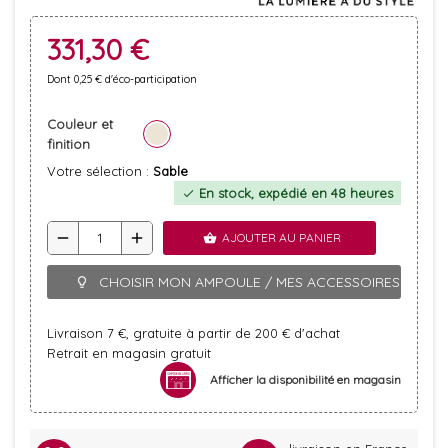
331,30 €
Dont 0,25 € d'éco-participation
Couleur et
finition
Votre sélection :
Sable
En stock, expédié en 48 heures
check
remove
add
AJOUTER AU PANIER
shopping_basket
CHOISIR MON AMPOULE / MES ACCESSOIRES
lightbulb_outline
Livraison 7 €, gratuite à partir de 200 € d'achat
Retrait en magasin gratuit
Afficher la disponibilité en magasin