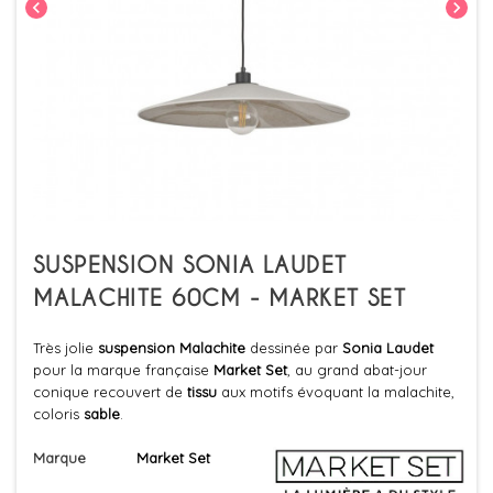
chevron_left
chevron_right
SUSPENSION SONIA LAUDET
MALACHITE 60CM - MARKET SET
Très jolie
suspension
Malachite
dessinée par
Sonia Laudet
pour la marque française
Market Set
, au grand abat-jour
conique recouvert de
tissu
aux motifs évoquant la malachite,
coloris
sable
.
Marque
Market Set