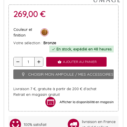
269,00 €
Couleur et
finition
Votre sélection :
Bronze
En stock, expédié en 48 heures
check
remove
add
AJOUTER AU PANIER
shopping_basket
CHOISIR MON AMPOULE / MES ACCESSOIRES
lightbulb_outline
Livraison 7 €, gratuite à partir de 200 € d'achat
Retrait en magasin gratuit
Afficher la disponibilité en magasin
livraison en France
100% satisfait