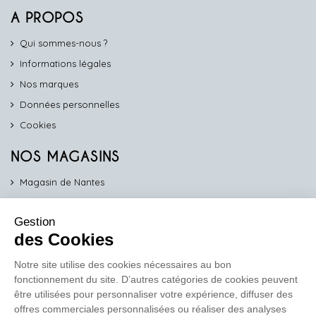
A PROPOS
Qui sommes-nous ?
Informations légales
Nos marques
Données personnelles
Cookies
NOS MAGASINS
Magasin de Nantes
Magasin d'Angers
Gestion
Magasin de Vannes
des Cookies
Magasin d'Orléans
Notre site utilise des cookies nécessaires au bon
fonctionnement du site. D’autres catégories de cookies peuvent
COMPTOIR PRO
être utilisées pour personnaliser votre expérience, diffuser des
work
offres commerciales personnalisées ou réaliser des analyses