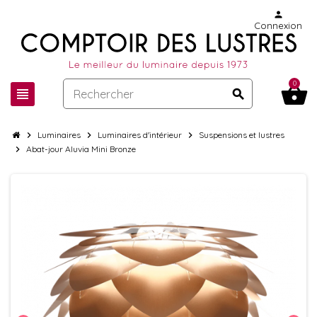
person
Connexion
0
shopping_basket
view_headline
search
chevron_right
Luminaires
chevron_right
Luminaires d'intérieur
chevron_right
Suspensions et lustres
chevron_right
Abat-jour Aluvia Mini Bronze