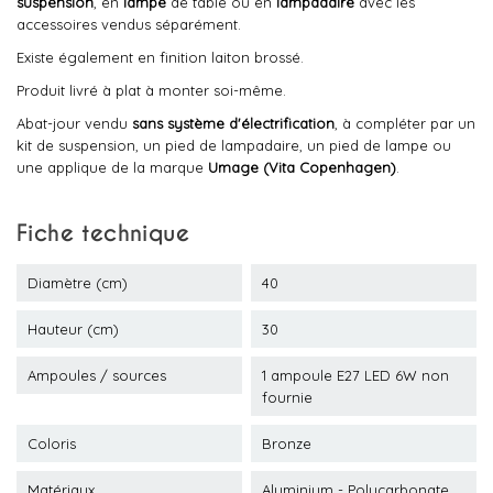
suspension
, en
lampe
de table ou en
lampadaire
avec les
accessoires vendus séparément.
Existe également en finition laiton brossé.
Produit livré à plat à monter soi-même.
Abat-jour vendu
sans système d'électrification
, à compléter par un
kit de suspension, un pied de lampadaire, un pied de lampe ou
une applique de la marque
Umage (Vita Copenhagen)
.
Fiche technique
Diamètre (cm)
40
Hauteur (cm)
30
Ampoules / sources
1 ampoule E27 LED 6W non
fournie
Coloris
Bronze
Matériaux
Aluminium - Polycarbonate