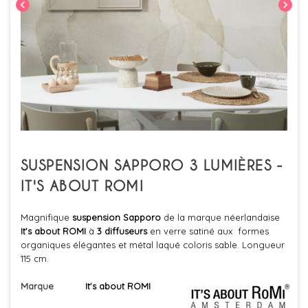
chevron_left
chevron_right
SUSPENSION SAPPORO 3 LUMIÈRES -
IT'S ABOUT ROMI
Magnifique
suspension Sapporo
de la marque néerlandaise
It's about ROMI
à
3 diffuseurs
en verre satiné aux formes
organiques élégantes et métal laqué coloris sable. Longueur
115 cm.
Marque
It's about ROMI