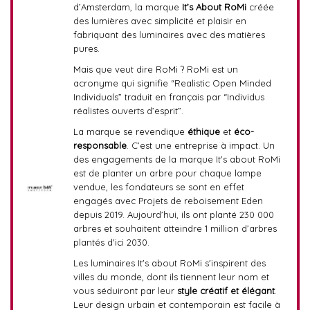
d’Amsterdam, la marque
It’s About RoMi
créée
des lumières avec simplicité et plaisir en
fabriquant des luminaires avec des matières
pures.
Mais que veut dire RoMi ? RoMi est un
acronyme qui signifie “Realistic Open Minded
Individuals” traduit en français par “Individus
réalistes ouverts d’esprit”.
La marque se revendique
éthique
et
éco-
responsable
. C’est une entreprise à impact. Un
des engagements de la marque It's about RoMi
est de planter un arbre pour chaque lampe
vendue, les fondateurs se sont en effet
engagés avec Projets de reboisement Eden
depuis 2019. Aujourd’hui, ils ont planté 230 000
arbres et souhaitent atteindre 1 million d’arbres
plantés d'ici 2030.
Les luminaires It's about RoMi s'inspirent des
villes du monde, dont ils tiennent leur nom et
vous séduiront par leur
style créatif et élégant
.
Leur design urbain et contemporain est facile à