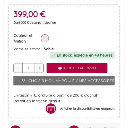
399,00 €
Dont 0,55 € d'éco-participation
Couleur et
finition
Votre sélection :
Sable
En stock, expédié en 48 heures
check
remove
add
AJOUTER AU PANIER
shopping_basket
CHOISIR MON AMPOULE / MES ACCESSOIRES
lightbulb_outline
Livraison 7 €, gratuite à partir de 200 € d'achat
Retrait en magasin gratuit
Afficher la disponibilité en magasin