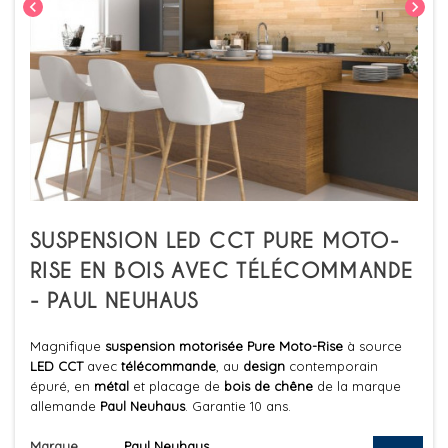
chevron_left
chevron_right
SUSPENSION LED CCT PURE MOTO-
RISE EN BOIS AVEC TÉLÉCOMMANDE
- PAUL NEUHAUS
Magnifique
suspension motorisée Pure Moto-Rise
à source
LED CCT
avec
télécommande
, au
design
contemporain
épuré, en
métal
et placage de
bois de chêne
de la marque
allemande
Paul Neuhaus
. Garantie 10 ans.
Marque
Paul Neuhaus