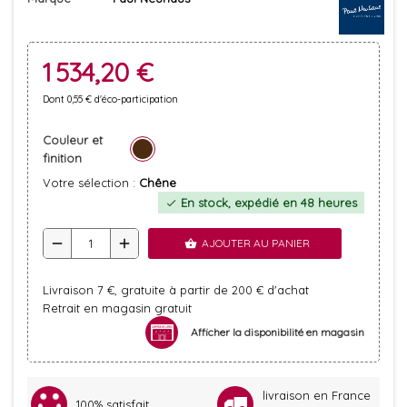
1 534,20 €
Dont 0,55 € d'éco-participation
Couleur et
finition
Votre sélection :
Chêne
En stock, expédié en 48 heures
check
remove
add
AJOUTER AU PANIER
shopping_basket
Livraison 7 €, gratuite à partir de 200 € d'achat
Retrait en magasin gratuit
Afficher la disponibilité en magasin
livraison en France
100% satisfait