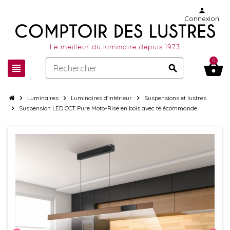
person
Connexion
0
shopping_basket
view_headline
search
chevron_right
Luminaires
chevron_right
Luminaires d'intérieur
chevron_right
Suspensions et lustres
chevron_right
Suspension LED CCT Pure Moto-Rise en bois avec télécommande