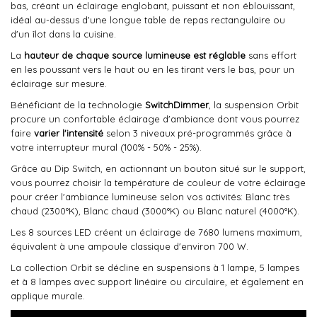
bas, créant un éclairage englobant, puissant et non éblouissant,
idéal au-dessus d'une longue table de repas rectangulaire ou
d'un îlot dans la cuisine.
La
hauteur de chaque source lumineuse est réglable
sans effort
en les poussant vers le haut ou en les tirant vers le bas, pour un
éclairage sur mesure.
Bénéficiant de la technologie
SwitchDimmer
, la suspension Orbit
procure un confortable éclairage d'ambiance dont vous pourrez
faire
varier l'intensité
selon 3 niveaux pré-programmés grâce à
votre interrupteur mural (100% - 50% - 25%).
Grâce au Dip Switch, en actionnant un bouton situé sur le support,
vous pourrez choisir la température de couleur de votre éclairage
pour créer l'ambiance lumineuse selon vos activités: Blanc très
chaud (2300°K), Blanc chaud (3000°K) ou Blanc naturel (4000°K).
Les 8 sources LED créent un éclairage de 7680 lumens maximum,
équivalent à une ampoule classique d'environ 700 W.
La collection Orbit se décline en suspensions à 1 lampe, 5 lampes
et à 8 lampes avec support linéaire ou circulaire, et également en
applique murale.