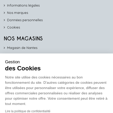
Informations légales
Nos marques
Données personnelles
Cookies
NOS MAGASINS
Magasin de Nantes
Magasin d'Angers
Gestion
Magasin de Vannes
des Cookies
Magasin d'Orléans
Notre site utilise des cookies nécessaires au bon
fonctionnement du site. D’autres catégories de cookies peuvent
COMPTOIR PRO
être utilisées pour personnaliser votre expérience, diffuser des
work
offres commerciales personnalisées ou réaliser des analyses
pour optimiser notre offre. Votre consentement peut être retiré à
Comptoir des Lustres vous propose ses services dédiés aux
tout moment.
professionnels
Lire la politique de confidentialité