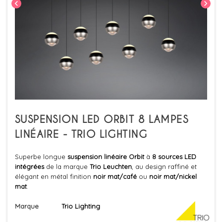
chevron_left
chevron_right
SUSPENSION LED ORBIT 8 LAMPES
LINÉAIRE - TRIO LIGHTING
Superbe longue
suspension linéaire Orbit
à
8 sources LED
intégrées
de la marque
Trio Leuchten
, au design raffiné et
élégant en métal finition
noir mat/café
ou
noir mat/nickel
mat
.
Marque
Trio Lighting