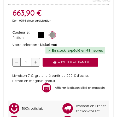
663,90 €
Dont 0,55 € d'éco-participation
Couleur et
finition
Votre sélection :
Nickel mat
En stock, expédié en 48 heures
check
remove
add
AJOUTER AU PANIER
shopping_basket
Livraison 7 €, gratuite à partir de 200 € d'achat
Retrait en magasin gratuit
Afficher la disponibilité en magasin
livraison en France
100% satisfait
et click&collect