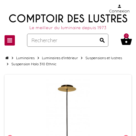
person
Connexion
0
shopping_basket
view_headline
search
chevron_right
Luminaires
chevron_right
Luminaires d'intérieur
chevron_right
Suspensions et lustres
chevron_right
Suspension Halo 310 Ethnic