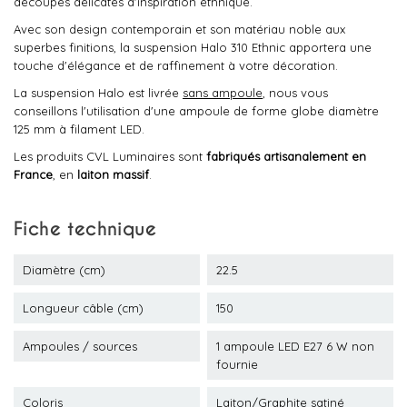
découpes délicates d'inspiration ethnique.
Avec son design contemporain et son matériau noble aux
superbes finitions, la suspension Halo 310 Ethnic apportera une
touche d'élégance et de raffinement à votre décoration.
La suspension Halo est livrée
sans ampoule
, nous vous
conseillons l'utilisation d'une ampoule de forme globe diamètre
125 mm à filament LED.
Les produits CVL Luminaires sont
fabriqués artisanalement en
France
, en
laiton massif
.
Fiche technique
Diamètre (cm)
22.5
Longueur câble (cm)
150
Ampoules / sources
1 ampoule LED E27 6 W non
fournie
Coloris
Laiton/Graphite satiné