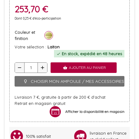
253,70 €
Dont 0,25 € d'éco-participation
Couleur et
finition
Votre sélection :
Laiton
En stock, expédié en 48 heures
check
remove
add
AJOUTER AU PANIER
shopping_basket
CHOISIR MON AMPOULE / MES ACCESSOIRES
lightbulb_outline
Livraison 7 €, gratuite à partir de 200 € d'achat
Retrait en magasin gratuit
Afficher la disponibilité en magasin
livraison en France
100% satisfait